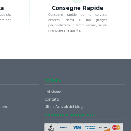
ta
Consegne Rapide
dget che
Consegne rapide tramite servizio
dere con
express: ricevi il tuo gadget
personalizzato in tempi record, senza
rinunciare alla qualità.
AZIENDA
Chi Siamo
Contatti
zione
Ultimi Articoli del blog
MODALITÀ DI PAGAMENTO