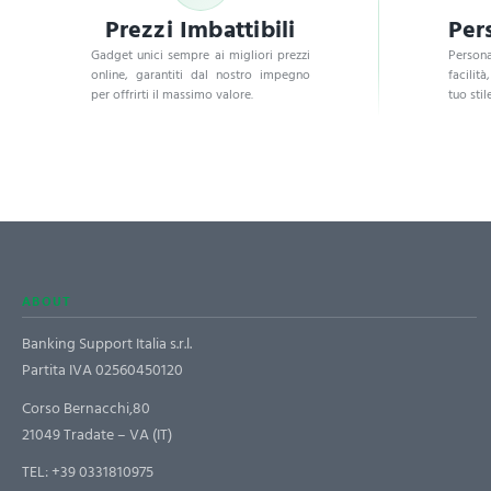
Prezzi Imbattibili
Per
Gadget unici sempre ai migliori prezzi
Persona
online, garantiti dal nostro impegno
facilità
per offrirti il massimo valore.
tuo stile
ABOUT
Banking Support Italia s.r.l.
Partita IVA 02560450120
Corso Bernacchi,80
21049 Tradate – VA (IT)
TEL:
+39 0331810975