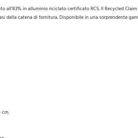
ato all'83% in alluminio riciclato certificato RCS. Il Recycled Clai
 fasi della catena di fornitura. Disponibile in una sorprendente ga
8 cm.
pz.