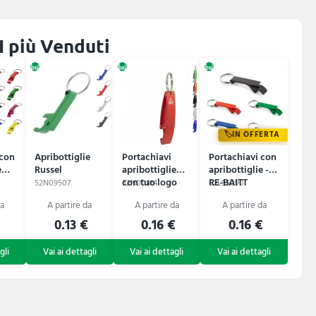
 I più Venduti
IN OFFERTA
 con
Apribottiglie
Portachiavi
Portachiavi con
e
Russel
apribottiglie
apribottiglie -
con tuo logo
RE-BAITT
52N09507
52N00814
52L95090
ELLOPI
€
0.13 €
0.16 €
0.16 €