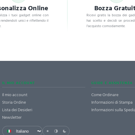
sonalizza Online
Bozza Gratui
lizza i tuoi gadget online con
Ricevi gratis la bozza dei ga
, rendendoli unici e riflettendo il
hai scelto e decidi se proce
.
l'acquisto comodamente.
IL MIO ACCOUNT
GUIDE E ASSISTENZA
Il mio account
Come Ordinare
Storia Ordine
Informazioni di Stampa
Lista dei Desideri
Informazioni sulla Spedi
Newsletter