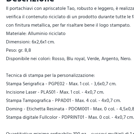
Il portachiavi con apriscatole Tao, robusto e leggero, è realizz
verifica il contenuto riciclato di un prodotto durante tutte le
con finitura metallica, per far risaltare bene il logo stampato.
Materiale: Alluminio riciclato
Dimensioni: 6x2,6x1 cm.
Peso: gr. 8,8
Disponibile nei colori: Rosso, Blu royal, Verde, Argento, Nero.
Tecnica di stampa per la personalizzazione:
Stampa Serigrafica - PGPE02 - Max. 1 col. - 3,6x0,7 cm.
Incisione Laser - PLAS01 - Max. 1 col. - 4x0,7 cm.
Stampa Tampografica - PPAD01 - Max. 4 col. - 4x0,7 cm.
Doming - Etichetta Resinata - PDOM001 - Max. 0 col. - 4,5x0,
Stampa digitale Fullcolor - PDPRINT01 - Max. 0 col. - 4x0,7 cm.
Quantitativo minimo ordinabile: 100 pz. - succevi multipli di 1 