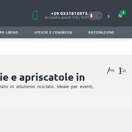
+39 0331810975
0
da lunedì a venerdì: 9.00 / 18.00
PO LIBERO
UFFICIO E CONGRESSI
RISTORAZIONE
Preferiti
Confr
ie e apriscatole in
zato in alluminio riciclato. Ideale per eventi,