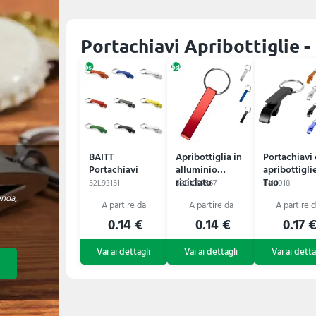
Portachiavi Apribottiglie -
BAITT
Apribottiglia in
Portachiavi
Portachiavi
alluminio
apribottigli
riciclato
Tao
52L93151
52B1097567
P118018
Anneliese
enda,
0.14 €
0.14 €
0.17 