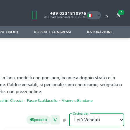
+39 0331810975
0
da lunedì a venerdì: 9.00 / 18.00
PO LIBERO
UFFICIO E CONGRESSI
RISTORAZIONE
ti in lana, modelli con pon-pon, beanie a doppio strato e in
one. Caldi e versatili, si personalizzano con ricamo, serigrafia o
te, con prezzi online.
ellini Classici
Fasce Scaldacollo
Visiere e Bandane
Ordina per:
45
prodotti