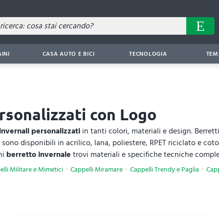
AINI
CASA AUTO E BICI
TECNOLOGIA
TEM
ersonalizzati con Logo
invernali personalizzati
in tanti colori, materiali e design. Berret
i sono disponibili in acrilico, lana, poliestere, RPET riciclato e cot
ni
berretto invernale
trovi materiali e specifiche tecniche comple
lli Militare e Mimetici
Cappelli Miramare
Cappelli Trendy e Paglia
Capp