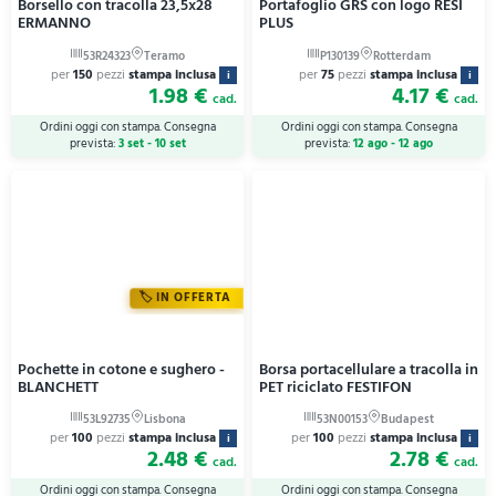
Borsello con tracolla 23,5x28
Portafoglio GRS con logo RESI
ERMANNO
PLUS
per
150
pezzi
stampa inclusa
per
75
pezzi
stampa inclusa
i
i
1.98 €
4.17 €
cad.
cad.
Ordini oggi con stampa. Consegna
Ordini oggi con stampa. Consegna
prevista:
3 set - 10 set
prevista:
12 ago - 12 ago
IN OFFERTA
Pochette in cotone e sughero -
Borsa portacellulare a tracolla in
BLANCHETT
PET riciclato FESTIFON
per
100
pezzi
stampa inclusa
per
100
pezzi
stampa inclusa
i
i
2.48 €
2.78 €
cad.
cad.
Ordini oggi con stampa. Consegna
Ordini oggi con stampa. Consegna