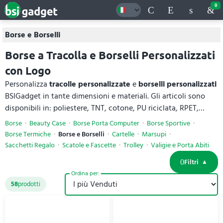
0
Borse e Borselli
Borse a Tracolla e Borselli Personalizzati
con Logo
Personalizza
tracolle personalizzate
e
borselli personalizzati
BSIGadget in tante dimensioni e materiali. Gli articoli sono
disponibili in: poliestere, TNT, cotone, PU riciclata, RPET,
feltro, sherpa e polycanvas, dai modelli più economici a quelli
Borse
Beauty Case
Borse Porta Computer
Borse Sportive
più eleganti. Perfetti come borse a tracolla, borsoni da
Borse Termiche
Borse e Borselli
Cartelle
Marsupi
viaggio, borse mare e portadocumenti, portano il tuo logo o
Sacchetti Regalo
Scatole e Fascette
Trolley
Valigie e Porta Abiti
messaggio ovunque. Ogni articolo ha specifiche tecniche
Filtri
complete e prezzi visibili online, con preventivo calcolabile in
Ordina per:
totale autonomia.
58
prodotti