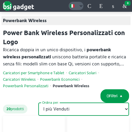
0
Powerbank Wireless
Power Bank Wireless Personalizzati con
Logo
Ricarica doppia in un unico dispositivo, i
powerbank
wireless personalizzati
uniscono batteria portatile e ricarica
senza fili: modelli slim con base Qi, versioni con supporto,
magnetici MagSafe e con display, da 5.000 a 20.000 mAh.
Caricatori per Smartphone e Tablet
Caricatori Solari
Costruiti con materiali di qualità: in plastica ABS, PCR
Caricatori Wireless
Powerbank Economici
riciclata, alluminio e vetro. Pratici e all'avanguardia, si
Powerbank Personalizzati
Powerbank Wireless
personalizzano con il tuo logo. Per ogni
powerbank wireless
Filtri
trovi materiali e specifiche tecniche complete, con prezzi
Ordina per:
online.
20
prodotti