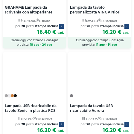
GRAHAME Lampada da
Lampada da tavolo
scrivania con altoparlante
personalizzata VINGA Niori
per
20
pezzi
stampa inclusa
per
20
pezzi
stampa inclusa
i
i
16.40 €
16.20 €
cad.
cad.
Ordini oggi con stampa. Consegna
Ordini oggi con stampa. Consegna
prevista:
18 ago - 24 ago
prevista:
14 ago - 14 ago
Lampada USB ricaricabile da
Lampada da tavolo USB
tavolo Zenic in plastica RCS
ricaricabile Aurora
per
20
pezzi
stampa inclusa
per
20
pezzi
stampa inclusa
i
i
16.20 €
16.20 €
cad.
cad.