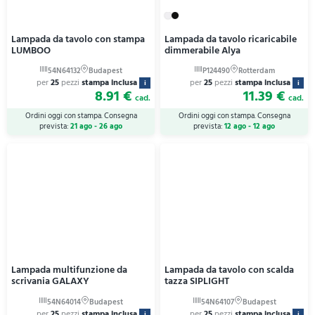
Lampada da tavolo con stampa
Lampada da tavolo ricaricabile
LUMBOO
dimmerabile Alya
per
25
pezzi
stampa inclusa
per
25
pezzi
stampa inclusa
i
i
8.91 €
11.39 €
cad.
cad.
Ordini oggi con stampa. Consegna
Ordini oggi con stampa. Consegna
prevista:
21 ago - 26 ago
prevista:
12 ago - 12 ago
Lampada multifunzione da
Lampada da tavolo con scalda
scrivania GALAXY
tazza SIPLIGHT
per
25
pezzi
stampa inclusa
per
25
pezzi
stampa inclusa
i
i