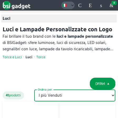
0
Luci
Luci e Lampade Personalizzate con Logo
Fai brillare il tuo brand con le
luci e lampade personalizzate
di BSIGadget: sfere luminose, luci di sicurezza, LED solari,
segnalibri con luce, lampade da tavolo ricaricabili, lampade
da campeggio e outdoor, versioni con ricarica wireless.
Torce e Luci
Luci
Torce
Disponibili in tanti colori e design, si personalizzano con il
tuo logo. Per ogni lampada trovi materiali e specifiche
tecniche complete, con prezzi online.
Filtri
Ordina per:
41
prodotti