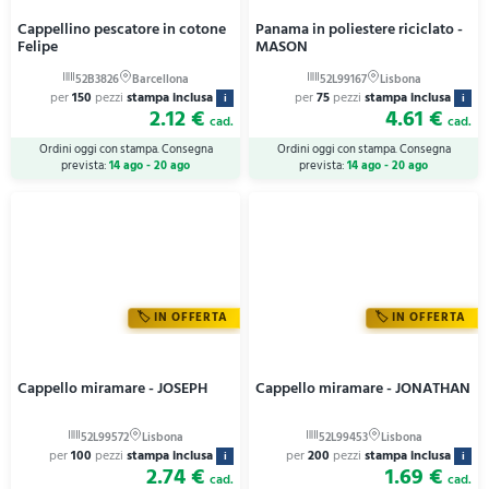
Cappellino pescatore in cotone
Panama in poliestere riciclato -
Felipe
MASON
per
150
pezzi
stampa inclusa
per
75
pezzi
stampa inclusa
i
i
2.12 €
4.61 €
cad.
cad.
Ordini oggi con stampa. Consegna
Ordini oggi con stampa. Consegna
prevista:
14 ago - 20 ago
prevista:
14 ago - 20 ago
IN OFFERTA
IN OFFERTA
Cappello miramare - JOSEPH
Cappello miramare - JONATHAN
per
100
pezzi
stampa inclusa
per
200
pezzi
stampa inclusa
i
i
2.74 €
1.69 €
cad.
cad.