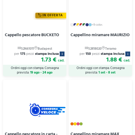
IN OFFERTA
+9 colori
Cappello pescatore BUCKETO
Cappellino miramare MAURIZIO
per
175
pezzi
stampa inclusa
per
150
pezzi
stampa inclusa
i
i
1.73 €
1.88 €
cad.
cad.
Ordini oggi con stampa. Consegna
Ordini oggi con stampa. Consegna
prevista:
19 ago - 24 ago
prevista:
1 set - 8 set
Cappello pescatore in carta -
Cappellino miramare MAX