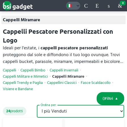
0
Cappelli Miramare
Cappelli Pescatore Personalizzati con
Logo
Ideali per l'estate, i
cappelli pescatore personalizzati
proteggono dal sole e diffondono il tuo logo ovunque. Trovi
cappelli bucket, parasole, miramare, impermeabili e bicolore
in cotone, poliestere, fibre sintetiche, poliammide e spandex,
Cappelli
Cappelli Bimbo
Cappelli Invernali
spugna riciclata e carta. Con modelli leggeri con grammature
Cappelli Militare e Mimetici
Cappelli Miramare
da 160, fino a quelli di qualità da 285 g/m². Grazie alla
Cappelli Trendy e Paglia
Cappellini Classici
Fasce Scaldacollo
generosa area di stampa sono un ottimo strumento
Visiere e Bandane
pubblicitario. Per ogni
cappello da pescatore
trovi materiali e
Filtri
specifiche tecniche complete, con prezzi online.
Ordina per:
24
prodotti