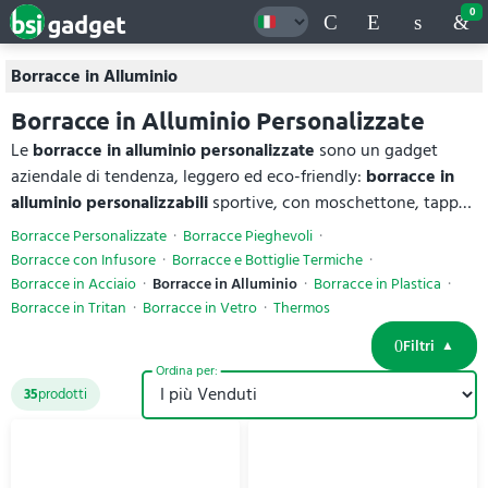
0
Borracce in Alluminio
Borracce in Alluminio Personalizzate
Le
borracce in alluminio personalizzate
sono un gadget
aziendale di tendenza, leggero ed eco-friendly:
borracce in
alluminio personalizzabili
sportive, con moschettone, tappo
in bambù o in versione riciclata, con capacità da 250 a 750 ml.
Borracce Personalizzate
Borracce Pieghevoli
Grazie alla struttura termodinamica mantengono le bevande
Borracce con Infusore
Borracce e Bottiglie Termiche
calde o fredde a lungo e offrono grande visibilità al tuo logo.
Borracce in Acciaio
Borracce in Alluminio
Borracce in Plastica
Perfette per palestra, ufficio, scuola e viaggi, hanno
Borracce in Tritan
Borracce in Vetro
Thermos
specifiche tecniche complete per ogni esigenza di
Filtri
comunicazione.
Ordina per:
35
prodotti