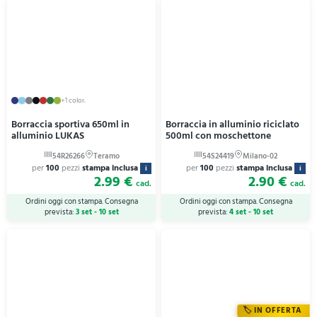
+1 colori
Borraccia sportiva 650ml in
Borraccia in alluminio riciclato
alluminio LUKAS
500ml con moschettone
per
100
pezzi
stampa inclusa
per
100
pezzi
stampa inclusa
i
i
2.99 €
2.90 €
cad.
cad.
Ordini oggi con stampa. Consegna
Ordini oggi con stampa. Consegna
prevista:
3 set - 10 set
prevista:
4 set - 10 set
IN OFFERTA