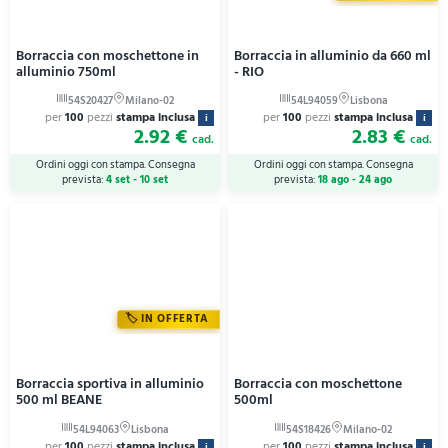
Borraccia con moschettone in
Borraccia in alluminio da 660 ml
alluminio 750ml
- RIO
per
100
pezzi
stampa inclusa
per
100
pezzi
stampa inclusa
i
i
2.92 €
2.83 €
cad.
cad.
Ordini oggi con stampa. Consegna
Ordini oggi con stampa. Consegna
prevista:
4 set - 10 set
prevista:
18 ago - 24 ago
IN OFFERTA
Borraccia sportiva in alluminio
Borraccia con moschettone
500 ml BEANE
500ml
per
100
pezzi
stampa inclusa
per
100
pezzi
stampa inclusa
i
i