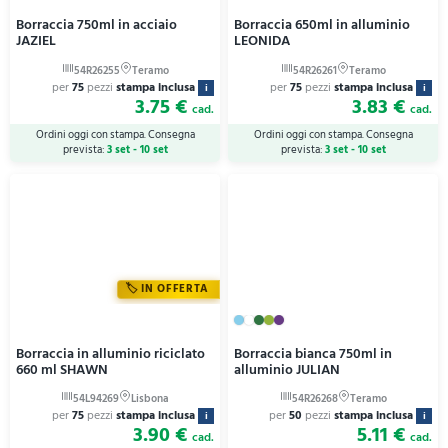
Borraccia 750ml in acciaio
Borraccia 650ml in alluminio
JAZIEL
LEONIDA
per
75
pezzi
stampa inclusa
per
75
pezzi
stampa inclusa
i
i
3.75 €
3.83 €
cad.
cad.
Ordini oggi con stampa. Consegna
Ordini oggi con stampa. Consegna
prevista:
3 set - 10 set
prevista:
3 set - 10 set
IN OFFERTA
Borraccia in alluminio riciclato
Borraccia bianca 750ml in
660 ml SHAWN
alluminio JULIAN
per
75
pezzi
stampa inclusa
per
50
pezzi
stampa inclusa
i
i
3.90 €
5.11 €
cad.
cad.