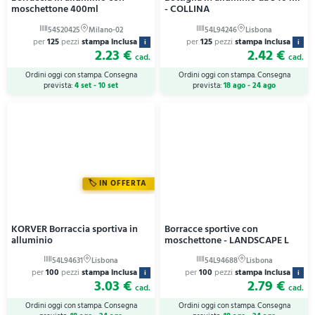
moschettone 400ml
- COLLINA
per
125
pezzi
stampa inclusa
per
125
pezzi
stampa inclusa
i
i
2.23 €
2.42 €
cad.
cad.
Ordini oggi con stampa. Consegna
Ordini oggi con stampa. Consegna
prevista:
4 set - 10 set
prevista:
18 ago - 24 ago
IN OFFERTA
KORVER Borraccia sportiva in
Borracce sportive con
alluminio
moschettone - LANDSCAPE L
per
100
pezzi
stampa inclusa
per
100
pezzi
stampa inclusa
i
i
3.03 €
2.79 €
cad.
cad.
Ordini oggi con stampa. Consegna
Ordini oggi con stampa. Consegna