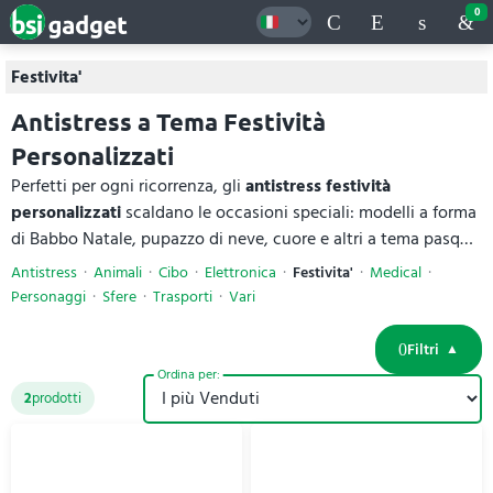
0
Festivita'
Antistress a Tema Festività
Personalizzati
Perfetti per ogni ricorrenza, gli
antistress festività
personalizzati
scaldano le occasioni speciali: modelli a forma
di Babbo Natale, pupazzo di neve, cuore e altri a tema pasqua
o halloween. Tutti i prodotti sono creati in schiuma di
Antistress
Animali
Cibo
Elettronica
Festivita'
Medical
poliuretano PU morbida, in tanti colori. Simpatici e stagionali,
Personaggi
Sfere
Trasporti
Vari
promuovono il brand con allegria. Con logo stampato, sono
ideali per eventi e campagne a tema. Per ogni
antistress
Filtri
festività
trovi materiali e specifiche tecniche complete, con
Ordina per:
prezzi online.
2
prodotti