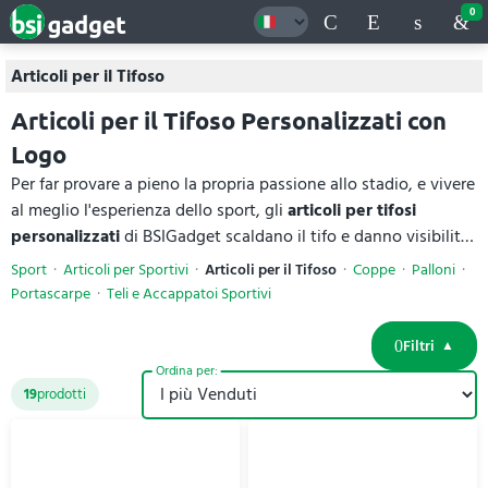
0
Articoli per il Tifoso
Articoli per il Tifoso Personalizzati con
Logo
Per far provare a pieno la propria passione allo stadio, e vivere
al meglio l'esperienza dello sport, gli
articoli per tifosi
personalizzati
di BSIGadget scaldano il tifo e danno visibilità
al brand. In questa sezione potrai trovare: fischietti, bastoni
Sport
Articoli per Sportivi
Articoli per il Tifoso
Coppe
Palloni
gonfiabili, mani clap-clap, maracas, corni da stadio, cuscini e
Portascarpe
Teli e Accappatoi Sportivi
mani in gommapiuma, in plastica, TNT, RPET riciclato, EVA,
nylon e alluminio. Stampabili con logo o frase, sono perfetti
Filtri
per eventi sportivi. Per ogni
gadget da tifoso
trovi materiali e
Ordina per:
specifiche tecniche complete, con prezzi online.
19
prodotti