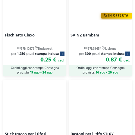
IN OFFERTA
Fischietto Claxo
SAINZ Bambam
per
1.250
pezzi
stampa inclusa
per
300
pezzi
stampa inclusa
i
i
0.25 €
0.87 €
cad.
cad.
Ordini oggi con stampa. Consegna
Ordini oggi con stampa. Consegna
prevista:
19 ago - 24 ago
prevista:
14 ago - 20 ago
Stick trucco per i tifosi
Bastoni per il tifo STIXY