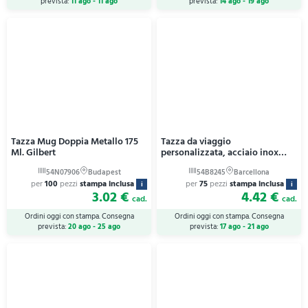
prevista:
11 ago - 11 ago
prevista:
14 ago - 19 ago
Tazza Mug Doppia Metallo 175
Tazza da viaggio
Ml. Gilbert
personalizzata, acciaio inox
185ml Nella
per
100
pezzi
stampa inclusa
per
75
pezzi
stampa inclusa
i
i
3.02 €
4.42 €
cad.
cad.
Ordini oggi con stampa. Consegna
Ordini oggi con stampa. Consegna
prevista:
20 ago - 25 ago
prevista:
17 ago - 21 ago