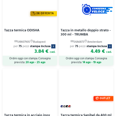
IN OFFERTA
Tazza termica ODISHA
Tazza in metallo doppio strato -
300 ml - TRUMBA
per
75
pezzi
stampa inclusa
per
75
pezzi
stampa inclusa
i
i
3.84 €
4.49 €
cad.
cad.
Ordini oggi con stampa. Consegna
Ordini oggi con stampa. Consegna
prevista:
20 ago - 25 ago
prevista:
14 ago - 19 ago
OUTLET
Tazza termica in acciaio inox
Tazza termica Sanibel da 400 ml