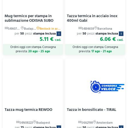
Mug termico per stampa in
Tazza termica in acciaio inox
sublimazione ODISHA SUBO
400ml Gabi
per
50
pezzi
stampa inclusa
per
50
pezzi
stampa inclusa
i
i
5.11 €
6.06 €
cad.
cad.
Ordini oggi con stampa. Consegna
Ordini oggi con stampa. Consegna
prevista:
20 ago - 25 ago
prevista:
17 ago - 21 ago
Tazza mug termica REWOO
Tazza in borosilicato - TIRAL
per
75
pezzi
stampa inclusa
per
50
pezzi
stampa inclusa
i
i