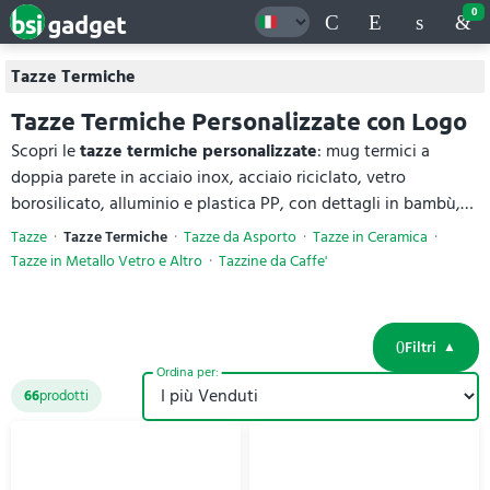
0
Tazze Termiche
Tazze Termiche Personalizzate con Logo
Scopri le
tazze termiche personalizzate
: mug termici a
doppia parete in acciaio inox, acciaio riciclato, vetro
borosilicato, alluminio e plastica PP, con dettagli in bambù,
sughero o legno e capacità da 175 a 1200 ml. Mantengono le
Tazze
Tazze Termiche
Tazze da Asporto
Tazze in Ceramica
bevande alla temperatura ideale, sostituiscono i bicchieri usa
Tazze in Metallo Vetro e Altro
Tazzine da Caffe'
e getta e ti accompagnano ogni giorno al lavoro, in viaggio o
in palestra. Personalizzabili con logo tramite incisione laser o
stampa, le
tazze termiche
danno lunga visibilità al tuo brand.
Filtri
Ordina per:
66
prodotti