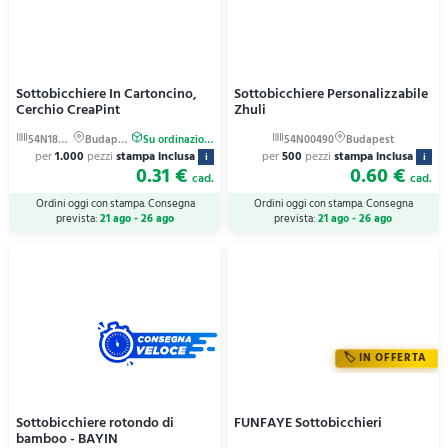
Sottobicchiere In Cartoncino,
Sottobicchiere Personalizzabile
Cerchio CreaPint
Zhuli
per
1.000
pezzi
stampa inclusa
per
500
pezzi
stampa inclusa
i
i
0.31 €
0.60 €
cad.
cad.
Ordini oggi con stampa. Consegna
Ordini oggi con stampa. Consegna
prevista:
21 ago - 26 ago
prevista:
21 ago - 26 ago
IN OFFERTA
Sottobicchiere rotondo di
FUNFAYE Sottobicchieri
bamboo - BAYIN