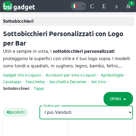
0
Sottobicchieri
Sottobicchieri Personalizzati con Logo
per Bar
Utili e sempre in vista, i
sottobicchieri personalizzati
proteggono le superfici con stile e il tuo logo sopra. I modelli
sono tondi e quadrati, in sughero, legno, bambù, feltro,
ardesia, silicone e cartoncino, singoli o in set, in tanti colori.
Gadget Vini e Liquori
Accessori per Vino e Liquori
Apribottiglie
Ampia superficie stampabile per il tuo logo, ideali per bar,
Cavatappi
Fiaschette
Secchielli e Decanter
Set Vino
ristoranti ed eventi. Per ogni
sottobicchiere
trovi materiali e
Sottobicchieri
Tappi
specifiche tecniche complete, con prezzi online.
Filtri
Ordina per:
42
prodotti