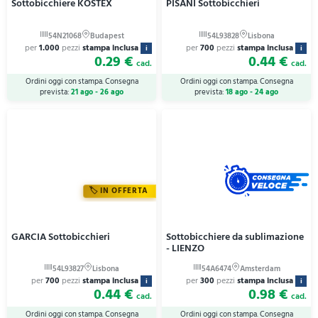
Sottobicchiere KOSTEX
PISANI Sottobicchieri
per
1.000
pezzi
stampa inclusa
per
700
pezzi
stampa inclusa
i
i
0.29 €
0.44 €
cad.
cad.
Ordini oggi con stampa. Consegna
Ordini oggi con stampa. Consegna
prevista:
21 ago - 26 ago
prevista:
18 ago - 24 ago
IN OFFERTA
GARCIA Sottobicchieri
Sottobicchiere da sublimazione
- LIENZO
per
700
pezzi
stampa inclusa
per
300
pezzi
stampa inclusa
i
i
0.44 €
0.98 €
cad.
cad.
Ordini oggi con stampa. Consegna
Ordini oggi con stampa. Consegna