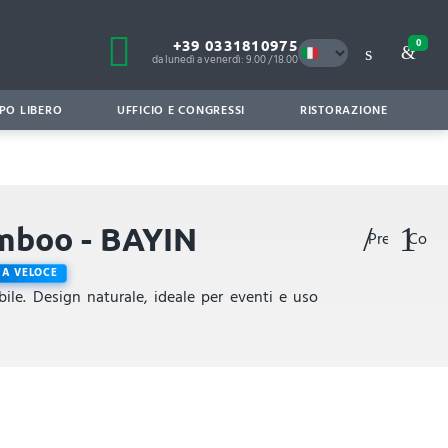
+39 0331810975
0
da lunedì a venerdì: 9.00 / 18.00
PO LIBERO
UFFICIO E CONGRESSI
RISTORAZIONE
amboo - BAYIN
Preferiti
Confr
A VELOCE
ile. Design naturale, ideale per eventi e uso