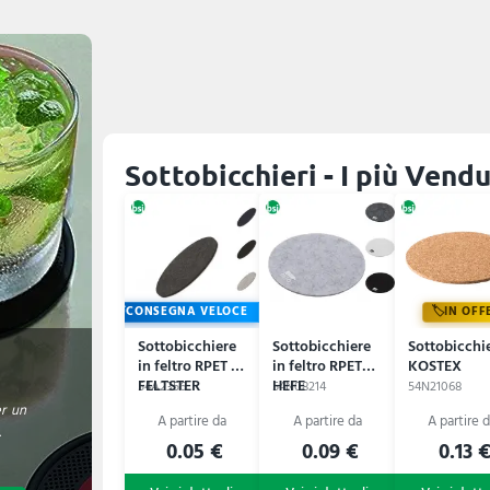
Sottobicchieri - I più Vendu
CONSEGNA VELOCE
IN OFF
Sottobicchiere
Sottobicchiere
Sottobicchi
in feltro RPET -
in feltro RPET
KOSTEX
FELTSTER
HEFE
54A2356
54N08214
54N21068
er un
.
0.05 €
0.09 €
0.13 