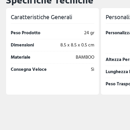
Specifiche Tecniche
Caratteristiche Generali
Personali
Peso Prodotto
24 gr
Personalizz
Dimensioni
8.5 x 8.5 x 0.5 cm
Materiale
BAMBOO
Altezza Per
Consegna Veloce
Sì
Lunghezza 
Peso Trasp