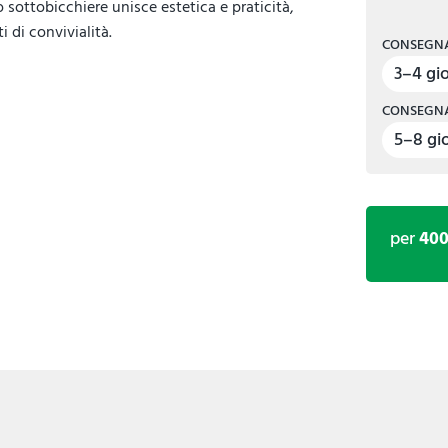
o sottobicchiere unisce estetica e praticità,
di convivialità.
CONSEGNA
3–4 gio
CONSEGNA
5–8 gio
per
40