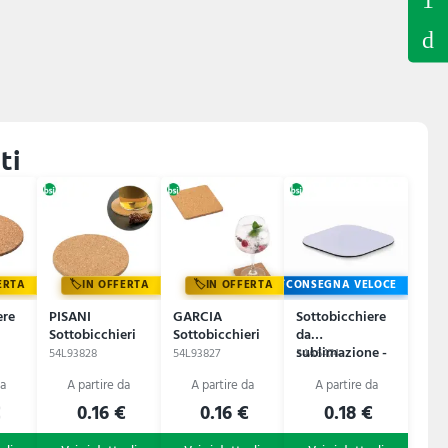
ti
ERTA
IN OFFERTA
IN OFFERTA
CONSEGNA VELOCE
ere
PISANI
GARCIA
Sottobicchiere
Sottobicchieri
Sottobicchieri
da
sublimazione -
54L93828
54L93827
54A6474
LIENZO
€
0.16 €
0.16 €
0.18 €