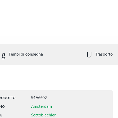
Tempi di consegna
Trasporto
54A6602
PRODOTTO
Amsterdam
INO
Sottobicchieri
IE