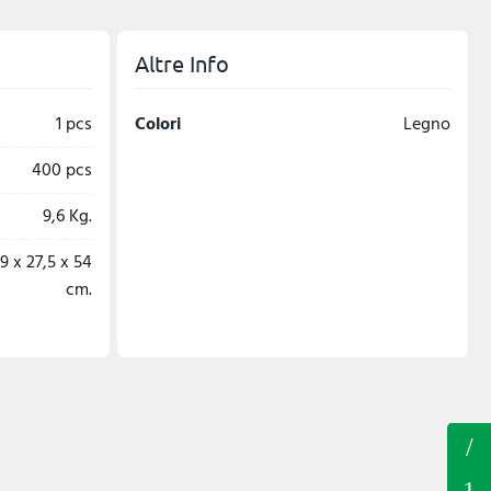
Altre Info
1 pcs
Colori
Legno
400 pcs
9,6 Kg.
9 x 27,5 x 54
cm.