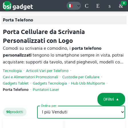
0
Porta Telefono
Porta Cellulare da Scrivania
Personalizzati con Logo
Comodi su scrivania e comodino, i
porta telefono
personalizzati
tengono lo smartphone sempre in vista. potrai
acquistare: supporti da tavolo, stand pieghevoli, modelli con
ricarica wireless, portacellulare in legno e versioni multiuso
Tecnologia
Articoli Vari per Telefono
con portapenne, in bambù, legno, alluminio, plastica ABS,
Cavi e Alimentatori Promozionali
Custodie per Cellulare
silicone e RPET riciclato. Pratici e di design, si personalizzano
Gadgets Tablet
Gadgets Tecnologia
Hub Usb Multiporte
con il tuo logo. Per ogni
porta telefono
trovi materiali e
Porta Telefono
Puntatori Laser
specifiche tecniche complete, con prezzi online.
Filtri
Ordina per:
90
prodotti