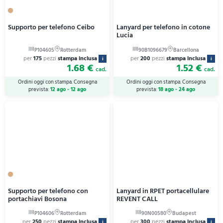
Supporto per telefono Ceibo
Lanyard per telefono in cotone
Lucia
per
175
pezzi
stampa inclusa
per
200
pezzi
stampa inclusa
i
i
1.68 €
1.52 €
cad.
cad.
Ordini oggi con stampa. Consegna
Ordini oggi con stampa. Consegna
prevista:
12 ago - 12 ago
prevista:
18 ago - 24 ago
Supporto per telefono con
Lanyard in RPET portacellulare
portachiavi Bosona
REVENT CALL
per
250
pezzi
stampa inclusa
per
300
pezzi
stampa inclusa
i
i