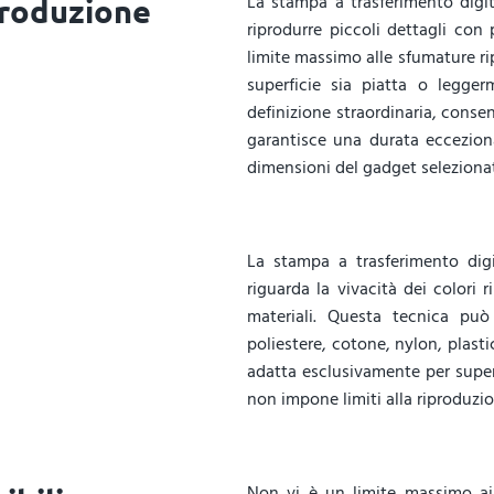
La stampa a trasferimento digit
Produzione
riprodurre piccoli dettagli con
limite massimo alle sfumature rip
superficie sia piatta o legge
definizione straordinaria, consen
garantisce una durata eccezion
dimensioni del gadget seleziona
La stampa a trasferimento dig
riguarda la vivacità dei colori 
materiali. Questa tecnica può
poliestere, cotone, nylon, plasti
adatta esclusivamente per super
non impone limiti alla riproduzio
Non vi è un limite massimo ai 