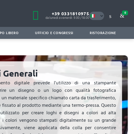
+39 0331810975
0
da lunedì a venerdì: 9.00 / 18.00
PO LIBERO
UFFICIO E CONGRESSI
RISTORAZIONE
 Generali
ento digitale prevede l'utilizzo di una stampante
ferire un disegno o un logo con qualità fotografica
un materiale specifico chiamato carta da trasferimento,
e fissato al prodotto mediante una termo-pressa. Questo
ilizzato per creare loghi e disegni a colori ad alta
te, i colori vengono stampati digitalmente su un grande
sivamente, viene applicata della colla per consentire