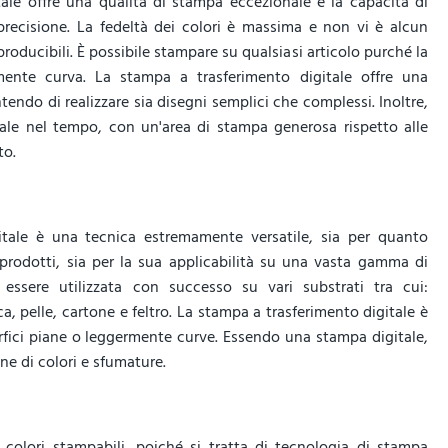
ale offre una qualità di stampa eccezionale e la capacità di
 precisione. La fedeltà dei colori è massima e non vi è alcun
roducibili. È possibile stampare su qualsiasi articolo purché la
rmente curva. La stampa a trasferimento digitale offre una
tendo di realizzare sia disegni semplici che complessi. Inoltre,
ale nel tempo, con un'area di stampa generosa rispetto alle
to.
itale è una tecnica estremamente versatile, sia per quanto
riprodotti, sia per la sua applicabilità su una vasta gamma di
 essere utilizzata con successo su vari substrati tra cui:
ca, pelle, cartone e feltro. La stampa a trasferimento digitale è
fici piane o leggermente curve. Essendo una stampa digitale,
ne di colori e sfumature.
colori stampabili, poiché si tratta di tecnologia di stampa