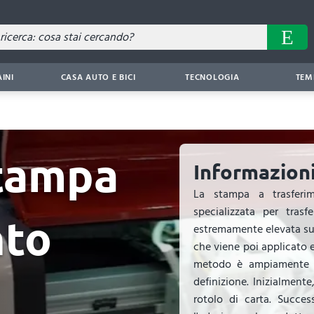
AINI
CASA AUTO E BICI
TECNOLOGIA
TEM
Stampa
Informazioni
La stampa a trasferim
specializzata per tras
nto
estremamente elevata su 
che viene poi applicato 
metodo è ampiamente ut
definizione. Inizialmen
rotolo di carta. Succes