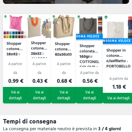
CONSEGNA VELOCE
CONSEGNA VELOCE
Shopper
Shopper
Shopper
Shopper
cotone
cotone
cotone
Shopper in
colorata
26x32
38x42
53S16123
40x30x10
53S07124
53S20108
cotone
140gr -
53A9268
ALLEGRA
CRISPINA
BERENICE
c/soffietto -
COTTONEL
53A9596
PORTOBELLO
COLOUR +
0.99 €
0.43 €
0.68 €
0.56 €
1.18 €
Tempi di consegna
La consegna per materiale neutro è prevista in
3 / 4 giorni