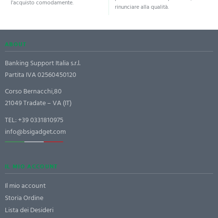
l'acquisto comodamente.
rinunciare alla qualità.
ABOUT
Banking Support Italia s.r.l.
Partita IVA 02560450120
Corso Bernacchi,80
21049 Tradate – VA (IT)
TEL:
+39 0331810975
info@bsigadget.com
IL MIO ACCOUNT
Il mio account
Storia Ordine
Lista dei Desideri