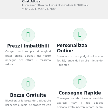
Chat Attiva
Il servizio è attivo dal lunedì al venerdì dalle 10.00 alle
13.00 e dalle 15.00 alle 18.00
Personalizza
Prezzi Imbattibili
Online
Gadget unici sempre ai migliori
prezzi online, garantiti dal nostro
Personalizza i tuoi gadget online con
impegno per offrirti il massimo
facilità, rendendoli unici e riflettendo
valore.
il tuo stile.
Consegne Rapide
Bozza Gratuita
Consegne rapide tramite servizio
Ricevi gratis la bozza dei gadget che
express: ricevi il tuo gadget
hai scelto e decidi se procedere con
personalizzato in tempi record, senza