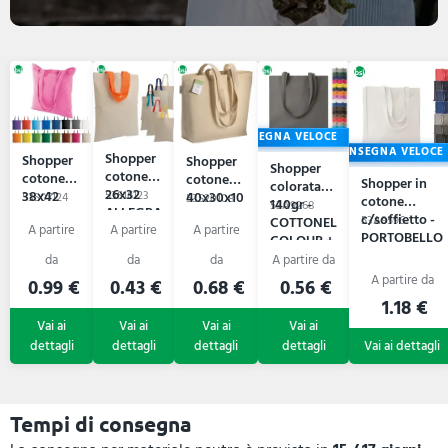
CONSEGNA VELOCE
CONSEGNA VELOCE
Shopper
Shopper
Shopper
Shopper
cotone
cotone
cotone
Shopper in
colorata
26x32
38x42
53S16123
40x30x10
53S07124
53S20108
cotone
140gr -
53A9268
ALLEGRA
CRISPINA
BERENICE
c/soffietto -
COTTONEL
53A9596
PORTOBELLO
COLOUR +
0.99 €
0.43 €
0.68 €
0.56 €
1.18 €
Tempi di consegna