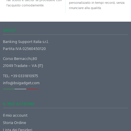
hai scelto e decidi se procedere con
personalizzato in tempi record, senza
l'acquisto comodamente.
rinunciare alla qualità.
ABOUT
Banking Support Italia s.r.l.
Partita IVA 02560450120
Corso Bernacchi,80
21049 Tradate – VA (IT)
TEL:
+39 0331810975
info@bsigadget.com
IL MIO ACCOUNT
Il mio account
Storia Ordine
Lista dei Desideri