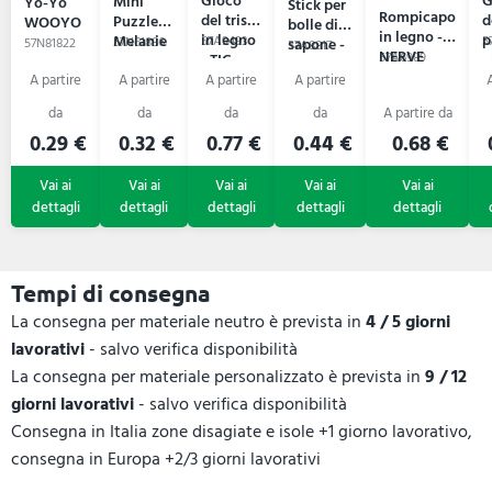
Gioco
G
Mini
Yo-Yo
Stick per
Rompicapo
del tris
d
Puzzle
WOOYO
bolle di
in legno -
in legno
p
Melanie
57A9493
5
57N61886
sapone -
57N81822
57A8817
NERVE
- TIC
57A6989
-
SOPLA
TAC TOE
0.29 €
0.32 €
0.77 €
0.44 €
0.68 €
Tempi di consegna
La consegna per materiale neutro è prevista in
4 / 5 giorni
lavorativi
- salvo verifica disponibilità
La consegna per materiale personalizzato è prevista in
9 / 12
giorni lavorativi
- salvo verifica disponibilità
Consegna in Italia zone disagiate e isole +1 giorno lavorativo,
consegna in Europa +2/3 giorni lavorativi