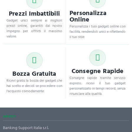
Personalizza
Prezzi Imbattibili
Online
Gadget unici sempre ai migliori
prezzi online, garantiti dal nostro
Personalizza i tuoi gadget online con
impegno per offrirti il massimo
facilità, rendendoli unici e riflettendo
valore.
il tuo stile.
Consegne Rapide
Bozza Gratuita
Consegne rapide tramite servizio
Ricevi gratis la bozza dei gadget che
express: ricevi il tuo gadget
hai scelto e decidi se procedere con
personalizzato in tempi record, senza
l'acquisto comodamente.
rinunciare alla qualità.
ABOUT
Banking Support Italia s.r.l.