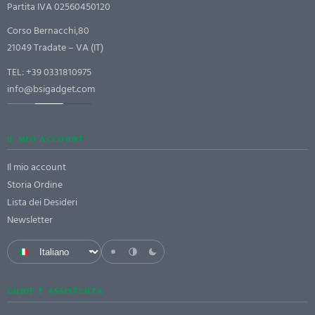
Partita IVA 02560450120
Corso Bernacchi,80
21049 Tradate – VA (IT)
TEL:
+39 0331810975
info@bsigadget.com
IL MIO ACCOUNT
Il mio account
Storia Ordine
Lista dei Desideri
Newsletter
GUIDE E ASSISTENZA