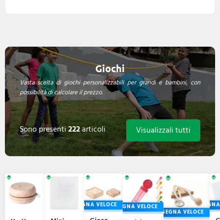
Giochi
Vasta scelta di giochi personalizzabili per grandi e bambini, con
possibilità di calcolare il prezzo.
Sono presenti
222
articoli
Visualizzali tutti
CONSEGNA VELOCE
CONSEGNA
CONSEGNA VELOCE
CONSEGNA VELOCE