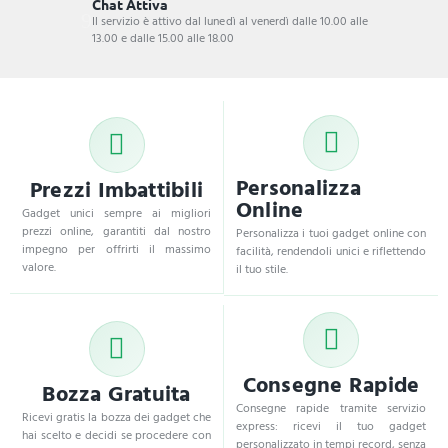
Chat Attiva
Il servizio è attivo dal lunedì al venerdì dalle 10.00 alle
13.00 e dalle 15.00 alle 18.00
Personalizza
Prezzi Imbattibili
Online
Gadget unici sempre ai migliori
prezzi online, garantiti dal nostro
Personalizza i tuoi gadget online con
impegno per offrirti il massimo
facilità, rendendoli unici e riflettendo
valore.
il tuo stile.
Consegne Rapide
Bozza Gratuita
Consegne rapide tramite servizio
Ricevi gratis la bozza dei gadget che
express: ricevi il tuo gadget
hai scelto e decidi se procedere con
personalizzato in tempi record, senza