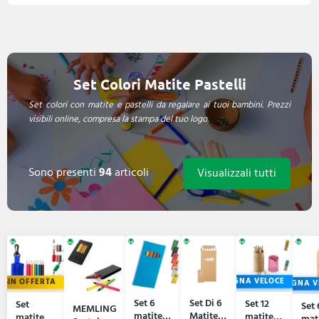
Set Colori Matite Pastelli
Set colori con matite e pastelli da regalare ai tuoi bambini. Prezzi
visibili online, compresa la stampa del tuo logo.
Sono presenti
94
articoli
Visualizzali tutti
CONSEGNA VELOCE
IN OFFERTA
CONSEGNA V
Set 6
Set Di 6
Set 12
Set
Set 
MEMLING
matite
Matite
matite
matite
mat