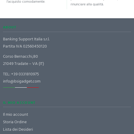
l'acquisto comodamente.
rinunciare alla qualità.
ABOUT
Banking Support Italia s.r.l.
Partita IVA 02560450120
Corso Bernacchi,80
21049 Tradate – VA (IT)
TEL:
+39 0331810975
info@bsigadget.com
IL MIO ACCOUNT
Il mio account
Storia Ordine
Lista dei Desideri