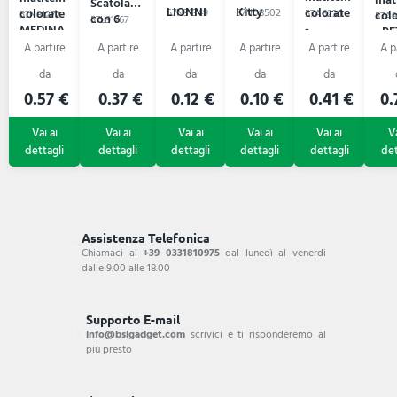
Scatola
LIONNI
Kitty
colorate
colorate
57N31349
57N08502
57A6230
col
57N81272
57A9
con 6
57L91767
-
MEDINA
- PE
matite
LAMBUT
COL
colorate
0.57 €
0.37 €
0.12 €
0.10 €
0.41 €
0.
Assistenza Telefonica
Chiamaci al
+39 0331810975
dal lunedì al venerdi
dalle 9.00 alle 18.00
Supporto E-mail
info@bsigadget.com
scrivici e ti risponderemo al
più presto