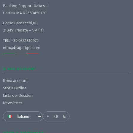
Banking Support Italia s.r.l.
Partita IVA 02560450120
Corso Bernacchi,80
21049 Tradate – VA (IT)
TEL:
+39 0331810975
info@bsigadget.com
IL MIO ACCOUNT
Il mio account
Storia Ordine
Lista dei Desideri
Newsletter
GUIDE E ASSISTENZA