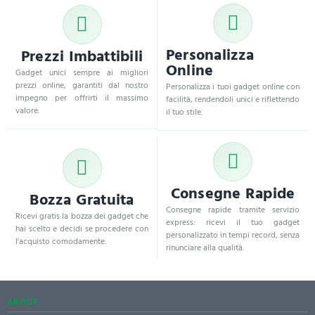
Personalizza
Prezzi Imbattibili
Online
Gadget unici sempre ai migliori
prezzi online, garantiti dal nostro
Personalizza i tuoi gadget online con
impegno per offrirti il massimo
facilità, rendendoli unici e riflettendo
valore.
il tuo stile.
Consegne Rapide
Bozza Gratuita
Consegne rapide tramite servizio
Ricevi gratis la bozza dei gadget che
express: ricevi il tuo gadget
hai scelto e decidi se procedere con
personalizzato in tempi record, senza
l'acquisto comodamente.
rinunciare alla qualità.
ABOUT