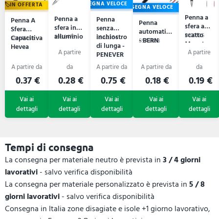
CONSE
CONSEGNA VELOCE
IN OFFERTA
CONSEGNA VELOCE
Penna a
Penna a
Penna
Penna A
Penna
sfera a
sfera in
senza
Sfera
automatica
scatto
alluminio
P107105
inchiostro
Capacitiva
59B8476
59A2354
59N45168
- BERN
59A8893
Moneta
con strato
di lunga -
Hevea
in
gommoso
PENEVER
alluminio
Yvette
0.37 €
0.28 €
0.75 €
0.18 €
0.19 €
Tempi di consegna
La consegna per materiale neutro è prevista in
3 / 4 giorni
lavorativi
- salvo verifica disponibilità
La consegna per materiale personalizzato è prevista in
5 / 8
giorni lavorativi
- salvo verifica disponibilità
Consegna in Italia zone disagiate e isole +1 giorno lavorativo,