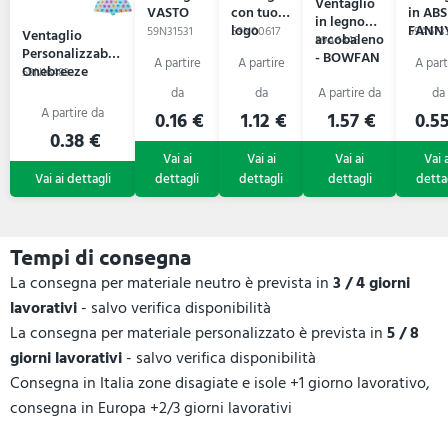
Ventaglio
VASTO
con tuo
in ABS
in legno
logo
FANN
59N31531
59N00617
59A673
Ventaglio
arcobaleno
59A6446
SOLANA
Personalizzabile
- BOWFAN
Onebreeze
59N16483
0.16 €
1.12 €
1.57 €
0.55
0.38 €
Tempi di consegna
La consegna per materiale neutro è prevista in
3 / 4 giorni
lavorativi
- salvo verifica disponibilità
La consegna per materiale personalizzato è prevista in
5 / 8
giorni lavorativi
- salvo verifica disponibilità
Consegna in Italia zone disagiate e isole +1 giorno lavorativo,
consegna in Europa +2/3 giorni lavorativi