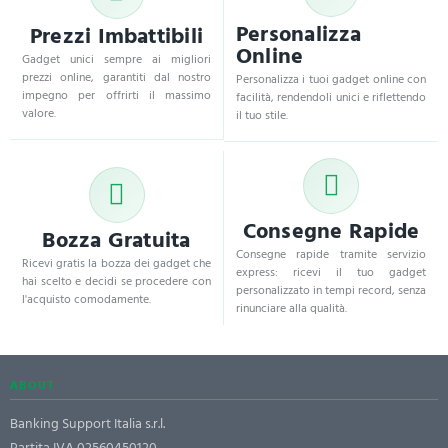
Personalizza
Prezzi Imbattibili
Online
Gadget unici sempre ai migliori
prezzi online, garantiti dal nostro
Personalizza i tuoi gadget online con
impegno per offrirti il massimo
facilità, rendendoli unici e riflettendo
valore.
il tuo stile.
Consegne Rapide
Bozza Gratuita
Consegne rapide tramite servizio
Ricevi gratis la bozza dei gadget che
express: ricevi il tuo gadget
hai scelto e decidi se procedere con
personalizzato in tempi record, senza
l'acquisto comodamente.
rinunciare alla qualità.
ABOUT
Banking Support Italia s.r.l.
Partita IVA 02560450120