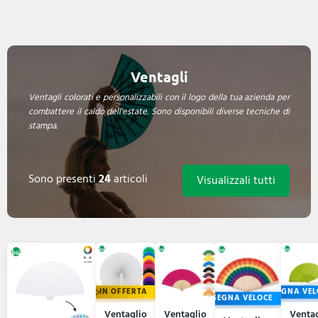
Ventagli
Ventagli colorati e personalizzabili con il logo della tua azienda per
combattere il caldo dell'estate. Sono disponibili diverse tecniche di
stampa.
Sono presenti
24
articoli
Visualizzali tutti
IN OFFERTA
CONSEGNA VEL
CONSEGNA VELOCE
Ventaglio
Ventaglio
Ventag