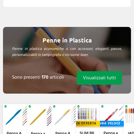
Penne in Plastica
Penne in plastica economiche o con accessori, eleganti parure,
personalizzabili in tampografia o incisione laser.
Sono presenti
170
articoli
Visualizzali tutti
IN OFFERTA
CONSEGNA VELOCE
SLIM BK
Penna a
Penna A
Penna A
JA
Penna a