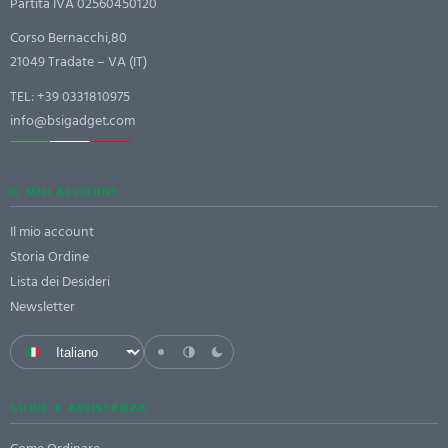
Partita IVA 02560450120
Corso Bernacchi,80
21049 Tradate – VA (IT)
TEL:
+39 0331810975
info@bsigadget.com
IL MIO ACCOUNT
Il mio account
Storia Ordine
Lista dei Desideri
Newsletter
GUIDE E ASSISTENZA