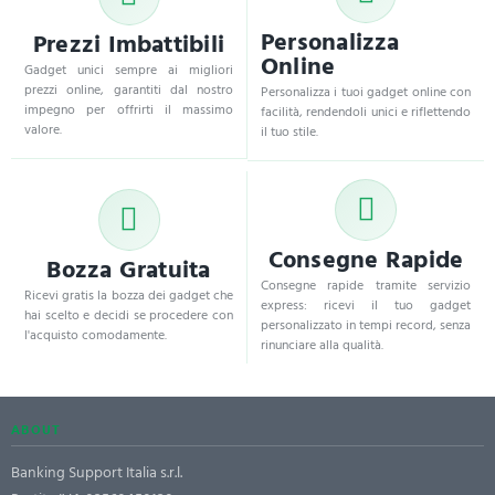
Personalizza
Prezzi Imbattibili
Online
Gadget unici sempre ai migliori
prezzi online, garantiti dal nostro
Personalizza i tuoi gadget online con
impegno per offrirti il massimo
facilità, rendendoli unici e riflettendo
valore.
il tuo stile.
Consegne Rapide
Bozza Gratuita
Consegne rapide tramite servizio
Ricevi gratis la bozza dei gadget che
express: ricevi il tuo gadget
hai scelto e decidi se procedere con
personalizzato in tempi record, senza
l'acquisto comodamente.
rinunciare alla qualità.
ABOUT
Banking Support Italia s.r.l.