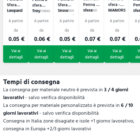
Penna a
sfera -
Sfera
Sfera
Pen
sfera
sfera
MANORS
Leopard
Snow
sfe
Trey
59L81160
59A6217
59N09363
59N09364
59L5
59B1014843
Leopard
0.05 €
0.06 €
0.05 €
0.07 €
0.07 €
0.
Tempi di consegna
La consegna per materiale neutro è prevista in
3 / 4 giorni
lavorativi
- salvo verifica disponibilità
La consegna per materiale personalizzato è prevista in
6 / 10
giorni lavorativi
- salvo verifica disponibilità
Consegna in Italia zone disagiate e isole +1 giorno lavorativo,
consegna in Europa +2/3 giorni lavorativi