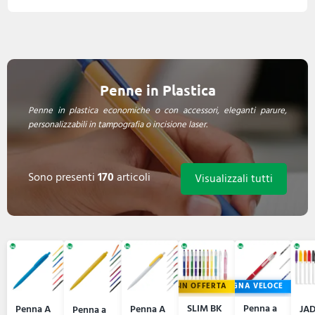
Penne in Plastica
Penne in plastica economiche o con accessori, eleganti parure,
personalizzabili in tampografia o incisione laser.
Sono presenti
170
articoli
Visualizzali tutti
IN OFFERTA
CONSEGNA VELOCE
SLIM BK
Penna a
Penna A
Penna A
JA
Penna a