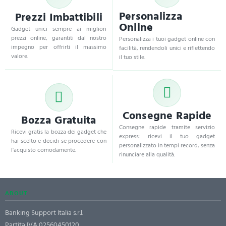
Personalizza
Prezzi Imbattibili
Online
Gadget unici sempre ai migliori
prezzi online, garantiti dal nostro
Personalizza i tuoi gadget online con
impegno per offrirti il massimo
facilità, rendendoli unici e riflettendo
valore.
il tuo stile.
Consegne Rapide
Bozza Gratuita
Consegne rapide tramite servizio
Ricevi gratis la bozza dei gadget che
express: ricevi il tuo gadget
hai scelto e decidi se procedere con
personalizzato in tempi record, senza
l'acquisto comodamente.
rinunciare alla qualità.
ABOUT
Banking Support Italia s.r.l.
Partita IVA 02560450120