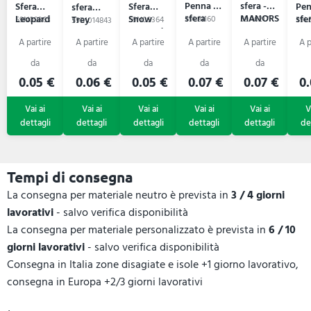
Penna a
sfera -
Sfera
Sfera
Pen
sfera
sfera
MANORS
Leopard
Snow
sfe
Trey
59L81160
59A6217
59N09363
59N09364
59L5
59B1014843
Leopard
0.05 €
0.06 €
0.05 €
0.07 €
0.07 €
0.
Tempi di consegna
La consegna per materiale neutro è prevista in
3 / 4 giorni
lavorativi
- salvo verifica disponibilità
La consegna per materiale personalizzato è prevista in
6 / 10
giorni lavorativi
- salvo verifica disponibilità
Consegna in Italia zone disagiate e isole +1 giorno lavorativo,
consegna in Europa +2/3 giorni lavorativi