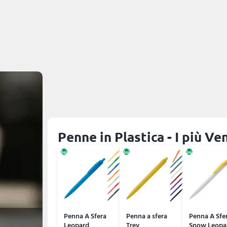
Penne in Plastica - I più Ve
Penna A Sfera
Penna a sfera
Penna A Sfe
Leopard
Trey
Snow Leopa