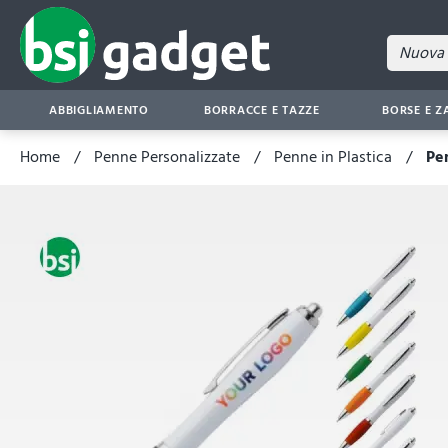
ABBIGLIAMENTO
BORRACCE E TAZZE
BORSE E Z
Home
Penne Personalizzate
Penne in Plastica
Pe