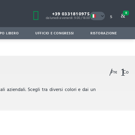
+39 0331810975
0
da lunedì a venerdì: 9.00 / 18.00
PO LIBERO
UFFICIO E CONGRESSI
RISTORAZIONE
Preferiti
Confr
i aziendali. Scegli tra diversi colori e dai un