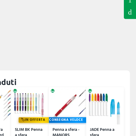
nduti
IN OFFERTA
CONSEGNA VELOCE
ra
SLIM BK Penna
Penna a sfera -
JADE Penna a
rd
a sfera
MANORS
sfera