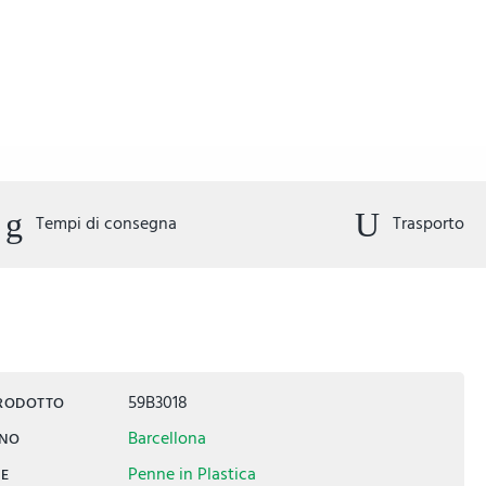
Tempi di consegna
Trasporto
59B3018
PRODOTTO
Barcellona
INO
Penne in Plastica
IE