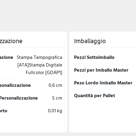
zzazione
Imballaggio
azione
Stampa Tampografica
Pezzi Sottoimballo
[ATA]Stampa Digitale
Pezzi per Imballo Master
Fullcolor [GDAP1]
Peso Lordo Imballo Master
sonalizzazione
0.6 cm
Quantità per Pallet
Personalizzazione
5 cm
orto
0.01 kg