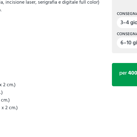
ncisione laser, serigrafia e digitale full color)
.
CONSEGNA
3–4 gio
CONSEGNA
6–10 gi
per
40
x 2 cm.)
.)
2 cm.)
 x 2 cm.)