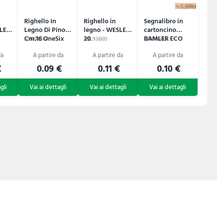
Righello In
Righello in
Segnalibro in
SLEY
Legno Di Pino
legno - WESLEY
cartoncino
Cm.16 OneSix
20
BAMLER ECO
59N08514
59L93660
59N16843
€
0.09 €
0.11 €
0.10 €