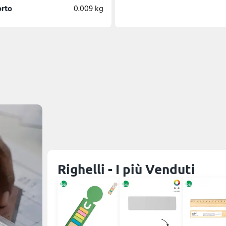
orto
0.009 kg
Righelli - I più Venduti