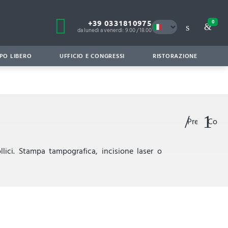
+39 0331810975
0
da lunedì a venerdì: 9.00 / 18.00
PO LIBERO
UFFICIO E CONGRESSI
RISTORAZIONE
Preferiti
Confr
lici. Stampa tampografica, incisione laser o