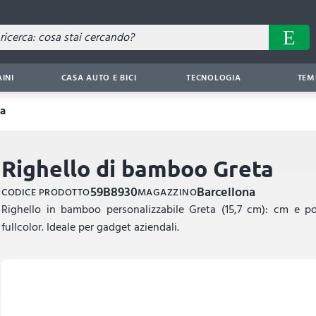
AINI
CASA AUTO E BICI
TECNOLOGIA
TEM
ta
Righello di bamboo Greta
59B8930
Barcellona
CODICE PRODOTTO
MAGAZZINO
Righello in bamboo personalizzabile Greta (15,7 cm): cm e pol
fullcolor. Ideale per gadget aziendali.