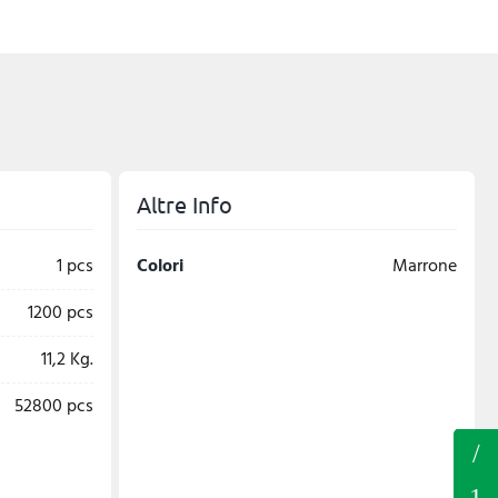
Altre Info
1 pcs
Colori
Marrone
1200 pcs
11,2 Kg.
52800 pcs