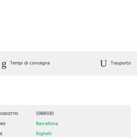
Tempi di consegna
Trasporto
59B8930
PRODOTTO
Barcellona
INO
Righelli
IE