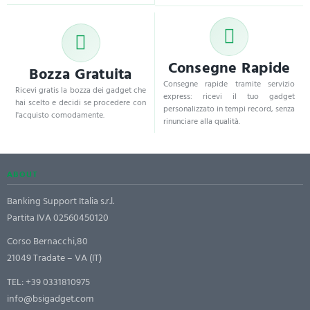
Consegne Rapide
Bozza Gratuita
Consegne rapide tramite servizio
Ricevi gratis la bozza dei gadget che
express: ricevi il tuo gadget
hai scelto e decidi se procedere con
personalizzato in tempi record, senza
l'acquisto comodamente.
rinunciare alla qualità.
ABOUT
Banking Support Italia s.r.l.
Partita IVA 02560450120
Corso Bernacchi,80
21049 Tradate – VA (IT)
TEL:
+39 0331810975
info@bsigadget.com