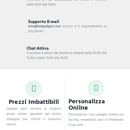
dalle 9.00 alle 18.00
Supporto E-mail
info@bsigadget.com
scrivici e ti risponderemo al
più presto
Chat Attiva
Il servizio è attivo dal lunedì al venerdì dalle 10.00 alle
13.00 e dalle 15.00 alle 18.00
Personalizza
Prezzi Imbattibili
Online
Gadget unici sempre ai migliori
prezzi online, garantiti dal nostro
Personalizza i tuoi gadget online con
impegno per offrirti il massimo
facilità, rendendoli unici e riflettendo
valore.
il tuo stile.