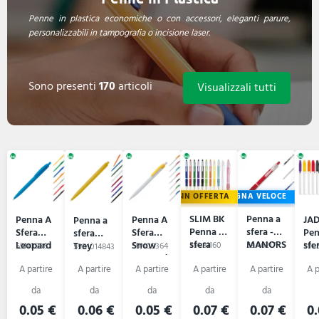
Penne in plastica economiche o con accessori, eleganti parure,
personalizzabili in tampografia o incisione laser.
Sono presenti
170
articoli
Visualizzali tutti
IN OFFERTA
CONSEGNA VELOCE
SLIM BK
Penna a
Penna A
Penna A
JA
Penna a
Penna a
sfera -
Sfera
Sfera
Pen
sfera
sfera
MANORS
Leopard
Snow
sfe
Trey
59L81160
59A6217
59N09363
59N09364
59L5
59B1014843
Leopard
0.05 €
0.06 €
0.05 €
0.07 €
0.07 €
0.