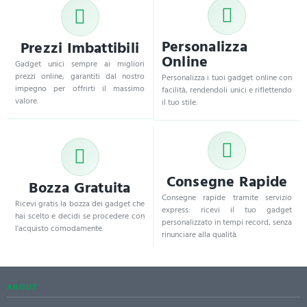
Personalizza
Prezzi Imbattibili
Online
Gadget unici sempre ai migliori
prezzi online, garantiti dal nostro
Personalizza i tuoi gadget online con
impegno per offrirti il massimo
facilità, rendendoli unici e riflettendo
valore.
il tuo stile.
Consegne Rapide
Bozza Gratuita
Consegne rapide tramite servizio
Ricevi gratis la bozza dei gadget che
express: ricevi il tuo gadget
hai scelto e decidi se procedere con
personalizzato in tempi record, senza
l'acquisto comodamente.
rinunciare alla qualità.
ABOUT