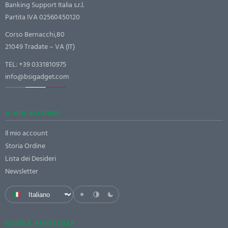
Banking Support Italia s.r.l.
Partita IVA 02560450120
Corso Bernacchi,80
21049 Tradate – VA (IT)
TEL:
+39 0331810975
info@bsigadget.com
IL MIO ACCOUNT
Il mio account
Storia Ordine
Lista dei Desideri
Newsletter
GUIDE E ASSISTENZA