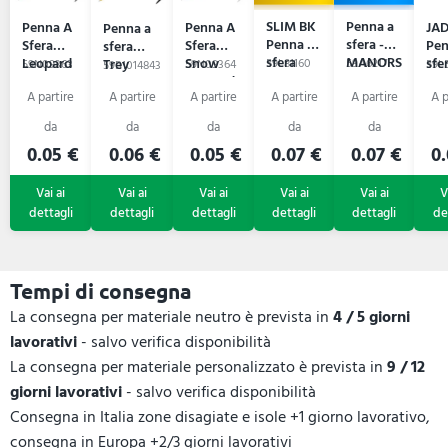
SLIM BK
Penna a
Penna A
Penna A
JA
Penna a
Penna a
sfera -
Sfera
Sfera
Pen
sfera
sfera
MANORS
Leopard
Snow
sfe
Trey
59L81160
59A6217
59N09363
59N09364
59L5
59B1014843
Leopard
0.05 €
0.06 €
0.05 €
0.07 €
0.07 €
0.
Tempi di consegna
La consegna per materiale neutro è prevista in
4 / 5 giorni
lavorativi
- salvo verifica disponibilità
La consegna per materiale personalizzato è prevista in
9 / 12
giorni lavorativi
- salvo verifica disponibilità
Consegna in Italia zone disagiate e isole +1 giorno lavorativo,
consegna in Europa +2/3 giorni lavorativi