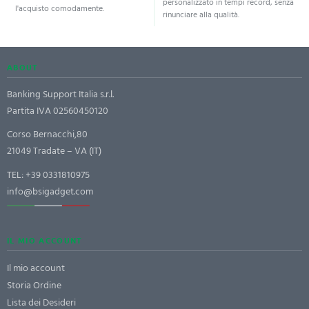
personalizzato in tempi record, senza
l'acquisto comodamente.
rinunciare alla qualità.
ABOUT
Banking Support Italia s.r.l.
Partita IVA 02560450120
Corso Bernacchi,80
21049 Tradate – VA (IT)
TEL:
+39 0331810975
info@bsigadget.com
IL MIO ACCOUNT
Il mio account
Storia Ordine
Lista dei Desideri