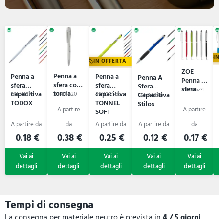
I
IN OFFERTA
ZOE
Penna a
Penna a
Penna a
Penna A
Penna a
sfera con
sfera
sfera
Sfera
sfera
59L91624
torcia
capacitiva
capacitiva
59N91520
Capacitiva
59N41524
59N00148
59N05890
DOCNOTE
TODOX
TONNEL
Stilos
SOFT
0.18 €
0.38 €
0.25 €
0.12 €
0.17 €
Tempi di consegna
La consegna per materiale neutro è prevista in
4 / 5 giorni