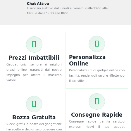
Chat Attiva
Il servizio è attivo dal lunedì al venerdì dalle 10.00 alle
13.00 e dalle 15.00 alle 18.00
Personalizza
Prezzi Imbattibili
Online
Gadget unici sempre ai migliori
prezzi online, garantiti dal nostro
Personalizza i tuoi gadget online con
impegno per offrirti il massimo
facilità, rendendoli unici e riflettendo
valore.
il tuo stile.
Consegne Rapide
Bozza Gratuita
Consegne rapide tramite servizio
Ricevi gratis la bozza dei gadget che
express: ricevi il tuo gadget
hai scelto e decidi se procedere con