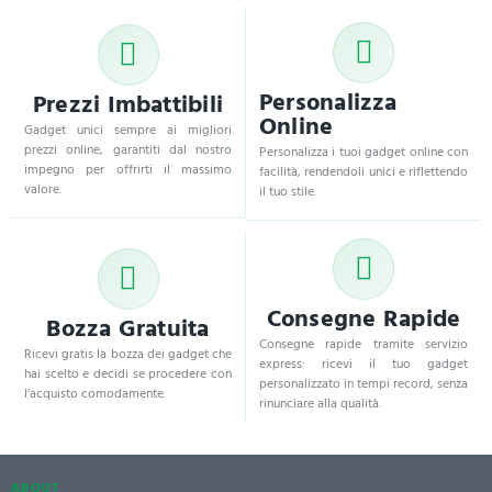
Personalizza
Prezzi Imbattibili
Online
Gadget unici sempre ai migliori
prezzi online, garantiti dal nostro
Personalizza i tuoi gadget online con
impegno per offrirti il massimo
facilità, rendendoli unici e riflettendo
valore.
il tuo stile.
Consegne Rapide
Bozza Gratuita
Consegne rapide tramite servizio
Ricevi gratis la bozza dei gadget che
express: ricevi il tuo gadget
hai scelto e decidi se procedere con
personalizzato in tempi record, senza
l'acquisto comodamente.
rinunciare alla qualità.
ABOUT