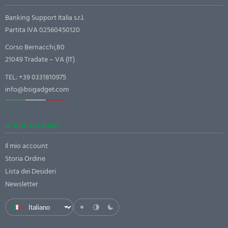
Banking Support Italia s.r.l.
Partita IVA 02560450120
Corso Bernacchi,80
21049 Tradate – VA (IT)
TEL:
+39 0331810975
info@bsigadget.com
IL MIO ACCOUNT
Il mio account
Storia Ordine
Lista dei Desideri
Newsletter