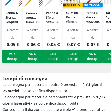
IN OFFERTA
CONSEGNA VELOCE
SLIM BK
Penna a
Penna A
Penna A
JA
Penna a
Penna a
sfera -
Sfera
Sfera
Pen
sfera
sfera
MANORS
Leopard
Snow
sfe
Trey
59L81160
59A6217
59N09363
59N09364
59L5
59B1014843
Leopard
0.05 €
0.06 €
0.05 €
0.07 €
0.07 €
0.
Tempi di consegna
La consegna per materiale neutro è prevista in
4 / 5 giorni
lavorativi
- salvo verifica disponibilità
La consegna per materiale personalizzato è prevista in
9 / 12
giorni lavorativi
- salvo verifica disponibilità
Consegna in Italia zone disagiate e isole +1 giorno lavorativo,