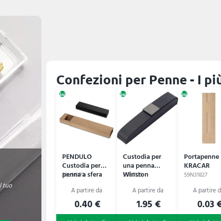
Confezioni per Penne - I pi
PENDULO
Custodia per
Portapenne
Custodia per
una penna
KRACAR
penna a sfera
Winston
59L91970
59B7129
59N31827
l tuo
0.40 €
1.95 €
0.03 