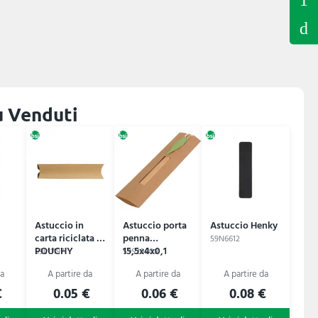
ù Venduti
Astuccio in
Astuccio porta
Astuccio Henky
carta riciclata -
penna
59N6612
POUCHY
15,5x4x0,1
59L11197
59S20808
€
0.05 €
0.06 €
0.08 €