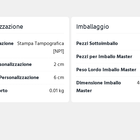
zzazione
Imballaggio
azione
Stampa Tampografica
Pezzi Sottoimballo
[NP1]
Pezzi per Imballo Master
sonalizzazione
2 cm
Peso Lordo Imballo Master
Personalizzazione
6 cm
Dimensione Imballo
4
orto
0.01 kg
Master