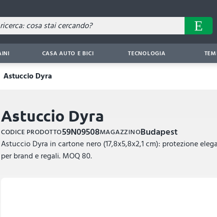
AINI
CASA AUTO E BICI
TECNOLOGIA
TEM
Astuccio Dyra
Astuccio Dyra
59N09508
Budapest
CODICE PRODOTTO
MAGAZZINO
Astuccio Dyra in cartone nero (17,8x5,8x2,1 cm): protezione ele
per brand e regali. MOQ 80.