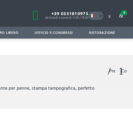
+39 0331810975
0
da lunedì a venerdì: 9.00 / 18.00
PO LIBERO
UFFICIO E CONGRESSI
RISTORAZIONE
Preferiti
Confr
gante per penne, stampa tampografica, perfetto