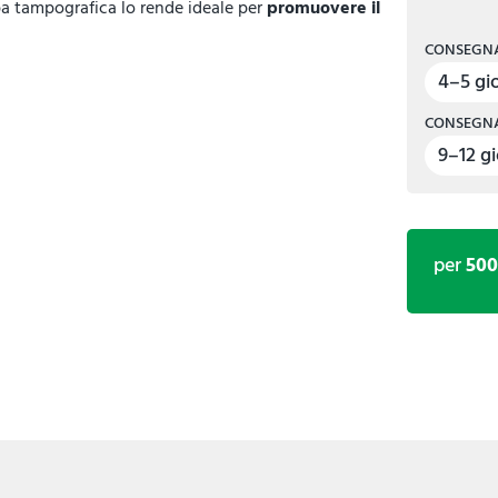
pa tampografica lo rende ideale per
promuovere il
CONSEGNA
4–5 gio
CONSEGNA
9–12 gi
per
50