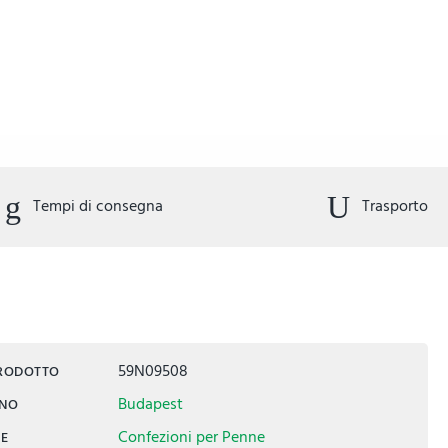
Tempi di consegna
Trasporto
59N09508
PRODOTTO
Budapest
INO
Confezioni per Penne
IE