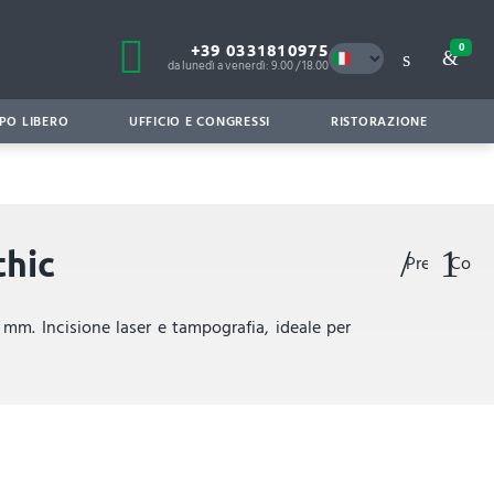
+39 0331810975
0
da lunedì a venerdì: 9.00 / 18.00
PO LIBERO
UFFICIO E CONGRESSI
RISTORAZIONE
thic
Preferiti
Confr
1 mm. Incisione laser e tampografia, ideale per