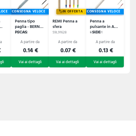
LOCE
CONSEGNA VELOCE
IN OFFERTA
CONSEGNA VELOCE
a
Penna tipo
REMI Penna a
Penna a
paglia - BERN
sfera
pulsante in ABS
PECAS
- SIDE
59A9762
59L91628
59A6991
€
0.14 €
0.07 €
0.13 €