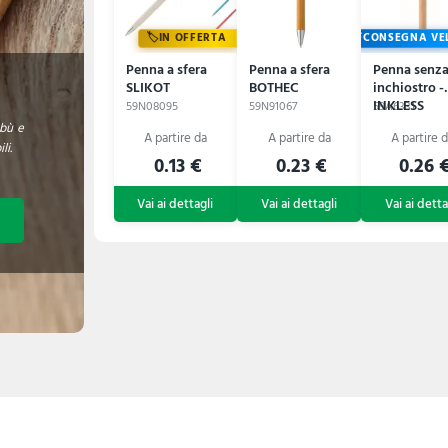
IN OFFERTA
CONSEGNA VE
Penna a sfera
Penna a sfera
Penna senz
SLIKOT
BOTHEC
inchiostro -
INKLESS
59N08095
59N91067
59A6331
BAMBOO
mbù e
li.
0.13 €
0.23 €
0.26 