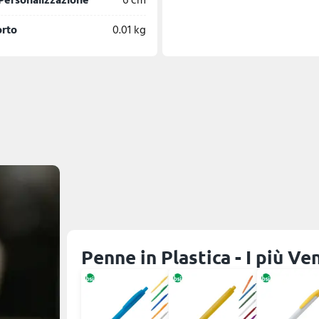
Personalizzazione
6 cm
orto
0.01 kg
Penne in Plastica - I più Ve