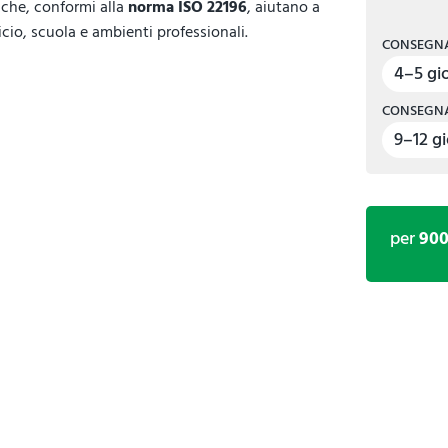
iche, conformi alla
norma ISO 22196
, aiutano a
icio, scuola e ambienti professionali.
CONSEGNA
4–5 gio
CONSEGNA
9–12 gi
per
90