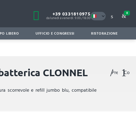
+39 0331810975
0
da lunedì a venerdì: 9.00 / 18.00
PO LIBERO
UFFICIO E CONGRESSI
RISTORAZIONE
tibatterica CLONNEL
Preferiti
Confr
ra scorrevole e refill jumbo blu, compatibile