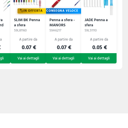
IN OFFERTA
CONSEGNA VELOCE
ra
SLIM BK Penna
Penna a sfera -
JADE Penna a
rd
a sfera
MANORS
sfera
59L81160
59A6217
59L51110
€
0.07 €
0.07 €
0.05 €