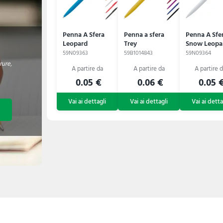
Penna A Sfera
Penna a sfera
Penna A Sfe
Leopard
Trey
Snow Leopa
59N09363
59B1014843
59N09364
ure,
0.05 €
0.06 €
0.05 