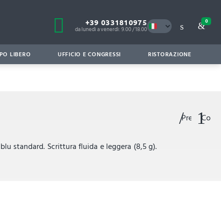
+39 0331810975
0
da lunedì a venerdì: 9.00 / 18.00
PO LIBERO
UFFICIO E CONGRESSI
RISTORAZIONE
Preferiti
Confr
 blu standard. Scrittura fluida e leggera (8,5 g).