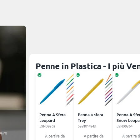
Penne in Plastica - I più Ve
Penna A Sfera
Penna a sfera
Penna A Sfe
Leopard
Trey
Snow Leopa
59N09363
59B1014843
59N09364
ure,