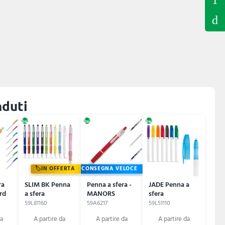
nduti
IN OFFERTA
CONSEGNA VELOCE
ra
SLIM BK Penna
Penna a sfera -
JADE Penna a
rd
a sfera
MANORS
sfera
59L81160
59A6217
59L51110