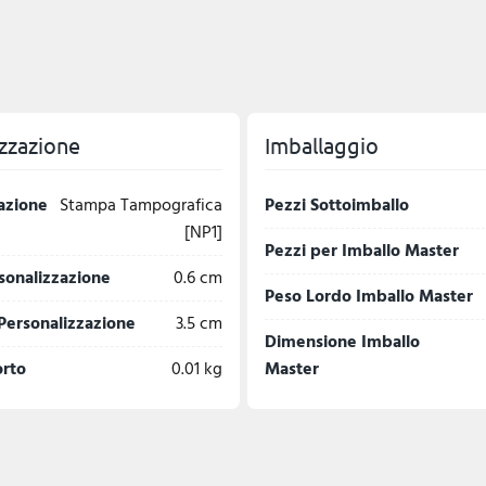
zzazione
Imballaggio
azione
Stampa Tampografica
Pezzi Sottoimballo
[NP1]
Pezzi per Imballo Master
sonalizzazione
0.6 cm
Peso Lordo Imballo Master
Personalizzazione
3.5 cm
Dimensione Imballo
orto
0.01 kg
Master