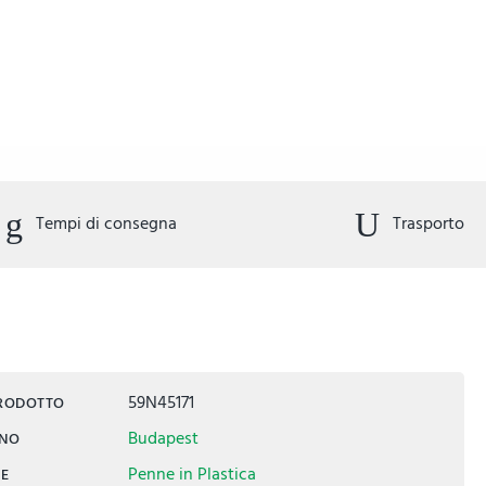
Tempi di consegna
Trasporto
59N45171
PRODOTTO
Budapest
INO
Penne in Plastica
IE