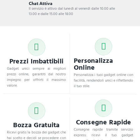
Chat Attiva
Il servizio è attivo dal lunedì al venerdì dalle 10.00 alle
13.00 e dalle 15.00 alle 18.00
Personalizza
Prezzi Imbattibili
Online
Gadget unici sempre ai migliori
prezzi online, garantiti dal nostro
Personalizza i tuoi gadget online con
impegno per offrirti il massimo
facilità, rendendoli unici e riflettendo
valore.
il tuo stile.
Consegne Rapide
Bozza Gratuita
Consegne rapide tramite servizio
Ricevi gratis la bozza dei gadget che
express: ricevi il tuo gadget
hai scelto e decidi se procedere con