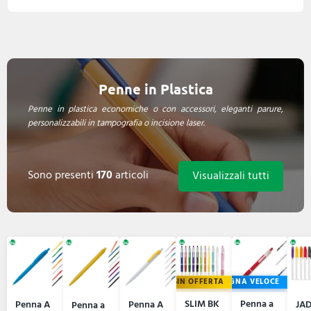
Penne in Plastica
Penne in plastica economiche o con accessori, eleganti parure,
personalizzabili in tampografia o incisione laser.
Sono presenti
170
articoli
Visualizzali tutti
IN OFFERTA
CONSEGNA VELOCE
SLIM BK
Penna a
Penna A
Penna A
JA
Penna a