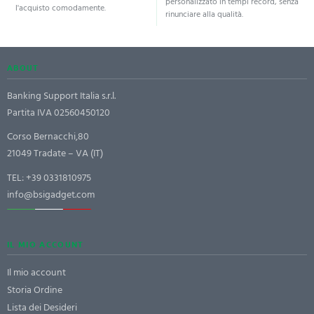
personalizzato in tempi record, senza
l'acquisto comodamente.
rinunciare alla qualità.
ABOUT
Banking Support Italia s.r.l.
Partita IVA 02560450120
Corso Bernacchi,80
21049 Tradate – VA (IT)
TEL:
+39 0331810975
info@bsigadget.com
IL MIO ACCOUNT
Il mio account
Storia Ordine
Lista dei Desideri