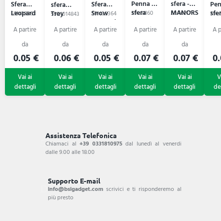
Penna a
sfera -
Sfera
Sfera
Pen
sfera
sfera
MANORS
Leopard
Snow
sfe
Trey
59L81160
59A6217
59N09363
59N09364
59L5
59B1014843
Leopard
0.05 €
0.06 €
0.05 €
0.07 €
0.07 €
0.
Assistenza Telefonica
Chiamaci al
+39 0331810975
dal lunedì al venerdi
dalle 9.00 alle 18.00
Supporto E-mail
info@bsigadget.com
scrivici e ti risponderemo al
più presto