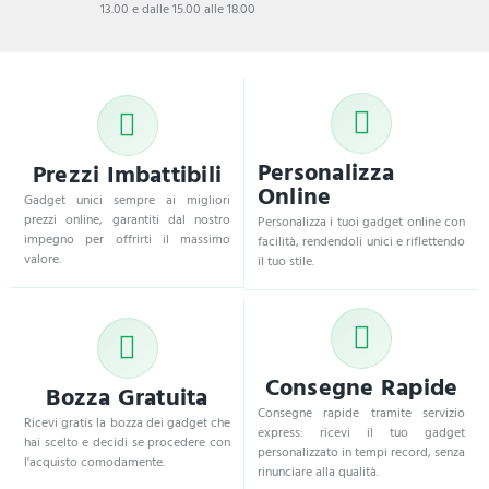
13.00 e dalle 15.00 alle 18.00
Personalizza
Prezzi Imbattibili
Online
Gadget unici sempre ai migliori
prezzi online, garantiti dal nostro
Personalizza i tuoi gadget online con
impegno per offrirti il massimo
facilità, rendendoli unici e riflettendo
valore.
il tuo stile.
Consegne Rapide
Bozza Gratuita
Consegne rapide tramite servizio
Ricevi gratis la bozza dei gadget che
express: ricevi il tuo gadget
hai scelto e decidi se procedere con
personalizzato in tempi record, senza
l'acquisto comodamente.
rinunciare alla qualità.