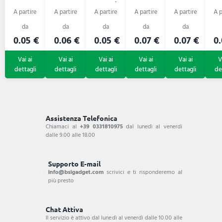
Leopard
0.05 €
0.06 €
0.05 €
0.07 €
0.07 €
0.
Assistenza Telefonica
Chiamaci al
+39 0331810975
dal lunedì al venerdi
dalle 9.00 alle 18.00
Supporto E-mail
info@bsigadget.com
scrivici e ti risponderemo al
più presto
Chat Attiva
Il servizio è attivo dal lunedì al venerdì dalle 10.00 alle