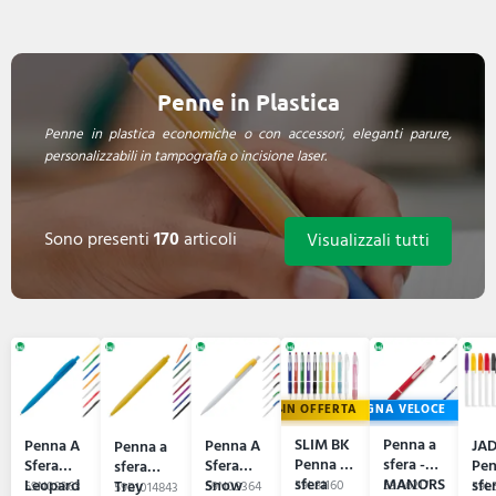
Penne in Plastica
Penne in plastica economiche o con accessori, eleganti parure,
personalizzabili in tampografia o incisione laser.
Sono presenti
170
articoli
Visualizzali tutti
IN OFFERTA
CONSEGNA VELOCE
SLIM BK
Penna a
Penna A
Penna A
JA
Penna a
Penna a
sfera -
Sfera
Sfera
Pen
sfera
sfera
MANORS
Leopard
Snow
sfe
Trey
59L81160
59A6217
59N09363
59N09364
59L5
59B1014843