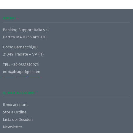
ABOUT
Banking Support Italia s.r.l.
Partita IVA 02560450120
Corso Bernacchi,80
21049 Tradate – VA (IT)
TEL:
+39 0331810975
info@bsigadget.com
IL MIO ACCOUNT
Il mio account
Storia Ordine
Lista dei Desideri
Newsletter