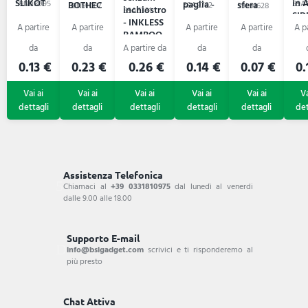
SLIKOT
in 
paglia -
59N08095
BOTHEC
sfera
59A
59A9762
59N91067
59L91628
inchiostro
59A6331
SID
BERN
- INKLESS
PECAS
BAMBOO
0.13 €
0.23 €
0.26 €
0.14 €
0.07 €
0.
Assistenza Telefonica
Chiamaci al
+39 0331810975
dal lunedì al venerdi
dalle 9.00 alle 18.00
Supporto E-mail
info@bsigadget.com
scrivici e ti risponderemo al
più presto
Chat Attiva