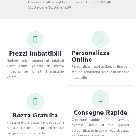
Il servizio è attivo dal lunedì al venerdì dalle 10.00 alle
13.00 e dalle 15.00 alle 18.00
Personalizza
Prezzi Imbattibili
Online
Gadget unici sempre ai migliori
prezzi online, garantiti dal nostro
Personalizza i tuoi gadget online con
impegno per offrirti il massimo
facilità, rendendoli unici e riflettendo
valore.
il tuo stile.
Consegne Rapide
Bozza Gratuita
Consegne rapide tramite servizio
Ricevi gratis la bozza dei gadget che
express: ricevi il tuo gadget
hai scelto e decidi se procedere con
personalizzato in tempi record, senza
l'acquisto comodamente.