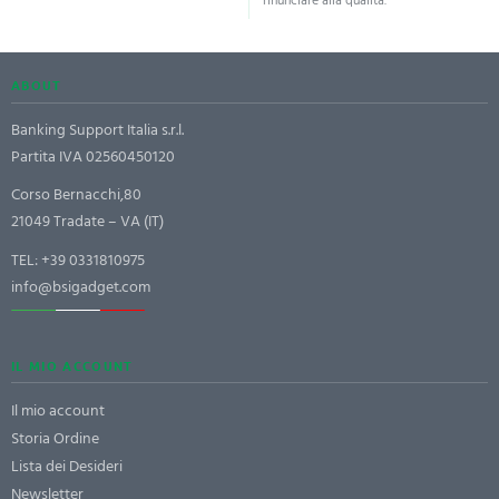
rinunciare alla qualità.
ABOUT
Banking Support Italia s.r.l.
Partita IVA 02560450120
Corso Bernacchi,80
21049 Tradate – VA (IT)
TEL:
+39 0331810975
info@bsigadget.com
IL MIO ACCOUNT
Il mio account
Storia Ordine
Lista dei Desideri
Newsletter