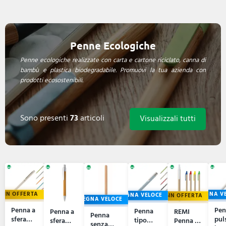
Penne Ecologiche
Penne ecologiche realizzate con carta e cartone riciclato, canna di
bambù e plastica biodegradabile. Promuovi la tua azienda con
prodotti ecosostenibili.
Sono presenti
73
articoli
Visualizzali tutti
IN OFFERTA
CONSEGNA V
CONSEGNA VELOCE
IN OFFERTA
CONSEGNA VELOCE
Penna a
Pen
Penna
Penna a
REMI
Penna
sfera
pul
tipo
sfera
Penna a
senza