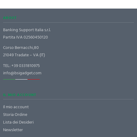
ABOUT
Banking Support Italia s.r.l.
Partita IVA 02560450120
Corso Bernacchi,80
21049 Tradate – VA (IT)
TEL:
+39 0331810975
info@bsigadget.com
IL MIO ACCOUNT
Il mio account
Storia Ordine
Lista dei Desideri
Newsletter