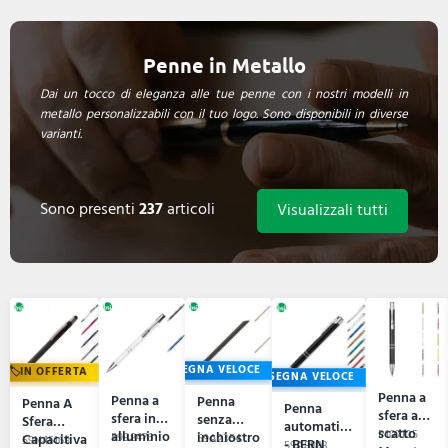
Penne in Metallo
Dai un tocco di eleganza alle tue penne con i nostri modelli in
metallo personalizzabili con il tuo logo. Sono disponibili in diverse
varianti.
Sono presenti
237
articoli
Visualizzali tutti
CONSE
CONSEGNA VELOCE
IN OFFERTA
CONSEGNA VELOCE
Penna a
Penna a
Penna
Penna A
Penna
sfera a
sfera in
senza
Sfera
automatica
scatto
alluminio
P107105
inchiostro
Capacitiva
59B8476
59A2354
59N45168
- BERN
59A8893