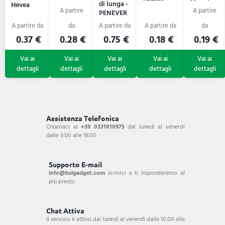
Moneta
con strato
di lunga -
Hevea
in
gommoso
PENEVER
alluminio
Yvette
0.37 €
0.28 €
0.75 €
0.18 €
0.19 €
Assistenza Telefonica
Chiamaci al
+39 0331810975
dal lunedì al venerdi
dalle 9.00 alle 18.00
Supporto E-mail
info@bsigadget.com
scrivici e ti risponderemo al
più presto
Chat Attiva
Il servizio è attivo dal lunedì al venerdì dalle 10.00 alle