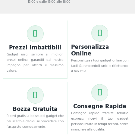
13.00 e dalle 15.00 alle 18.00
Personalizza
Prezzi Imbattibili
Online
Gadget unici sempre ai migliori
prezzi online, garantiti dal nostro
Personalizza i tuoi gadget online con
impegno per offrirti il massimo
facilità, rendendoli unici e riflettendo
valore.
il tuo stile.
Consegne Rapide
Bozza Gratuita
Consegne rapide tramite servizio
Ricevi gratis la bozza dei gadget che
express: ricevi il tuo gadget
hai scelto e decidi se procedere con
personalizzato in tempi record, senza
l'acquisto comodamente.
rinunciare alla qualità.