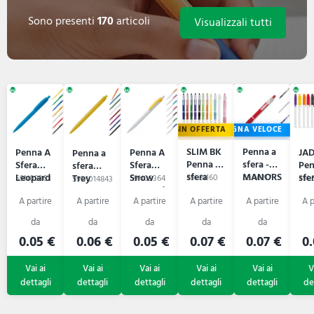
Sono presenti
170
articoli
Visualizzali tutti
IN OFFERTA
CONSEGNA VELOCE
SLIM BK
Penna a
Penna A
Penna A
JA
Penna a
Penna a
sfera -
Sfera
Sfera
Pen
sfera
sfera
MANORS
Leopard
Snow
sfe
Trey
59L81160
59A6217
59N09363
59N09364
59L5
59B1014843
Leopard
0.05 €
0.06 €
0.05 €
0.07 €
0.07 €
0.