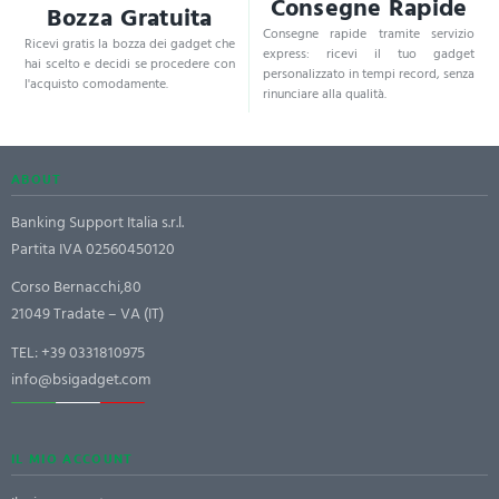
Consegne Rapide
Bozza Gratuita
Consegne rapide tramite servizio
Ricevi gratis la bozza dei gadget che
express: ricevi il tuo gadget
hai scelto e decidi se procedere con
personalizzato in tempi record, senza
l'acquisto comodamente.
rinunciare alla qualità.
ABOUT
Banking Support Italia s.r.l.
Partita IVA 02560450120
Corso Bernacchi,80
21049 Tradate – VA (IT)
TEL:
+39 0331810975
info@bsigadget.com
IL MIO ACCOUNT