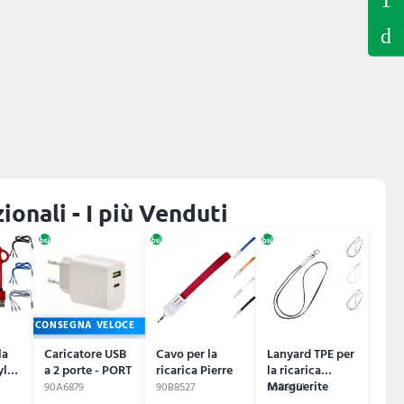
onali - I più Venduti
CONSEGNA VELOCE
la
Caricatore USB
Cavo per la
Lanyard TPE per
nylon
a 2 porte - PORT
ricarica Pierre
la ricarica
Marguerite
90A6879
90B8527
90B8451