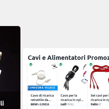
Cavi e Alimentatori Promozi
CONSEGNA VELOCE
Cavo di ricarica
Cavo per la
Set cavi per 
retrattile da
ricarica in nylon
ricarica in 
li
60W - LINEA
Leif
Felix
90A2425
90B979762
90B8597