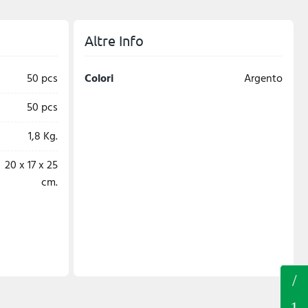
Altre Info
50 pcs
Colori
Argento
50 pcs
1,8 Kg.
20 x 17 x 25
cm.