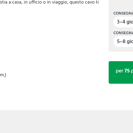
ia a casa, in ufficio o in viaggio, questo cavo ti
CONSEGNA
3–4 gio
CONSEGNA
5–8 gio
per
75
p
m.)