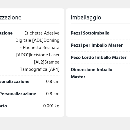
zzazione
Imballaggio
azione
Etichetta Adesiva
Pezzi Sottoimballo
Digitale [ADL]Doming
Pezzi per Imballo Master
- Etichetta Resinata
[ADO1]Incisione Laser
Peso Lordo Imballo Master
[AL2]Stampa
Tampografica [AP4]
Dimensione Imballo
Master
sonalizzazione
0.8 cm
Personalizzazione
0.8 cm
orto
0.001 kg