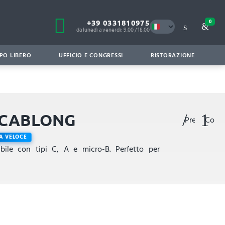
+39 0331810975
0
da lunedì a venerdì: 9.00 / 18.00
PO LIBERO
UFFICIO E CONGRESSI
RISTORAZIONE
 - CABLONG
Preferiti
Confr
 VELOCE
ibile con tipi C, A e micro-B. Perfetto per