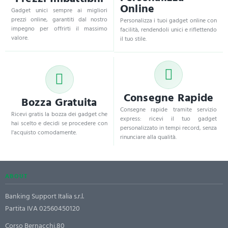
Online
Gadget unici sempre ai migliori
prezzi online, garantiti dal nostro
Personalizza i tuoi gadget online con
impegno per offrirti il massimo
facilità, rendendoli unici e riflettendo
valore.
il tuo stile.
Consegne Rapide
Bozza Gratuita
Consegne rapide tramite servizio
Ricevi gratis la bozza dei gadget che
express: ricevi il tuo gadget
hai scelto e decidi se procedere con
personalizzato in tempi record, senza
l'acquisto comodamente.
rinunciare alla qualità.
ABOUT
Banking Support Italia s.r.l.
Partita IVA 02560450120
Corso Bernacchi,80