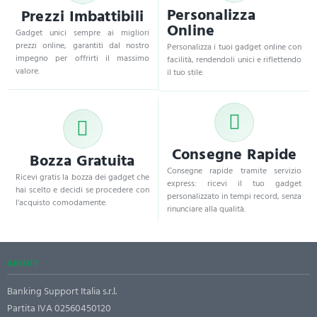
Personalizza
Prezzi Imbattibili
Online
Gadget unici sempre ai migliori
prezzi online, garantiti dal nostro
Personalizza i tuoi gadget online con
impegno per offrirti il massimo
facilità, rendendoli unici e riflettendo
valore.
il tuo stile.
Consegne Rapide
Bozza Gratuita
Consegne rapide tramite servizio
Ricevi gratis la bozza dei gadget che
express: ricevi il tuo gadget
hai scelto e decidi se procedere con
personalizzato in tempi record, senza
l'acquisto comodamente.
rinunciare alla qualità.
ABOUT
Banking Support Italia s.r.l.
Partita IVA 02560450120