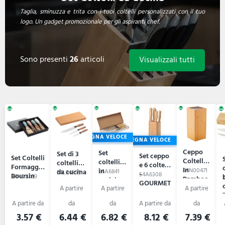
Taglia, sminuzza e trita con i tuoi coltelli personalizzati con il tuo
logo. Un gadget promozionale per gli aspiranti chef.
Sono presenti
26
articoli
Visualizzali tutti
CONSEGNA VELOCE
CONSEGNA VELOCE
Ceppo
Set
Set di 3
Set ceppo
Set Coltelli
Coltelli
coltelli
coltelli
e 6 coltelli
Formaggio
In
in
54N00471
da cucina
54A6841
54L94395
-
54A6308
Boursin
54N00389
Bamboo
acciaio -
in acciaio
GOURMET
Santoku
TAKI
-
BAHARAT
3.57 €
6.44 €
6.82 €
8.12 €
7.39 €