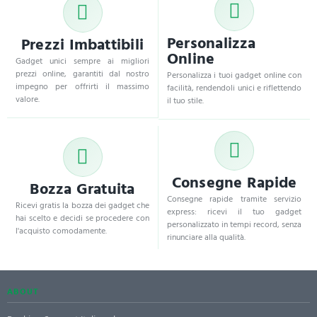
Personalizza
Prezzi Imbattibili
Online
Gadget unici sempre ai migliori
prezzi online, garantiti dal nostro
Personalizza i tuoi gadget online con
impegno per offrirti il massimo
facilità, rendendoli unici e riflettendo
valore.
il tuo stile.
Consegne Rapide
Bozza Gratuita
Consegne rapide tramite servizio
Ricevi gratis la bozza dei gadget che
express: ricevi il tuo gadget
hai scelto e decidi se procedere con
personalizzato in tempi record, senza
l'acquisto comodamente.
rinunciare alla qualità.
ABOUT