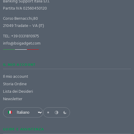
Banking Support Italia s.r.l.
Partita IVA 02560450120
Corso Bernacchi,80
21049 Tradate – VA (IT)
TEL:
+39 0331810975
info@bsigadget.com
IL MIO ACCOUNT
Il mio account
Storia Ordine
Lista dei Desideri
Newsletter
GUIDE E ASSISTENZA