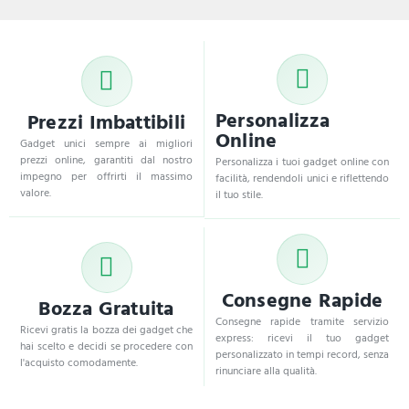
Personalizza
Prezzi Imbattibili
Online
Gadget unici sempre ai migliori
prezzi online, garantiti dal nostro
Personalizza i tuoi gadget online con
impegno per offrirti il massimo
facilità, rendendoli unici e riflettendo
valore.
il tuo stile.
Consegne Rapide
Bozza Gratuita
Consegne rapide tramite servizio
Ricevi gratis la bozza dei gadget che
express: ricevi il tuo gadget
hai scelto e decidi se procedere con
personalizzato in tempi record, senza
l'acquisto comodamente.
rinunciare alla qualità.