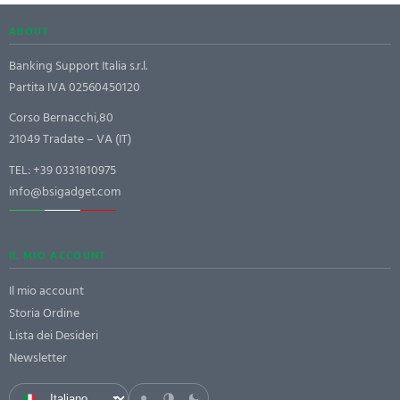
ABOUT
Banking Support Italia s.r.l.
Partita IVA 02560450120
Corso Bernacchi,80
21049 Tradate – VA (IT)
TEL:
+39 0331810975
info@bsigadget.com
IL MIO ACCOUNT
Il mio account
Storia Ordine
Lista dei Desideri
Newsletter