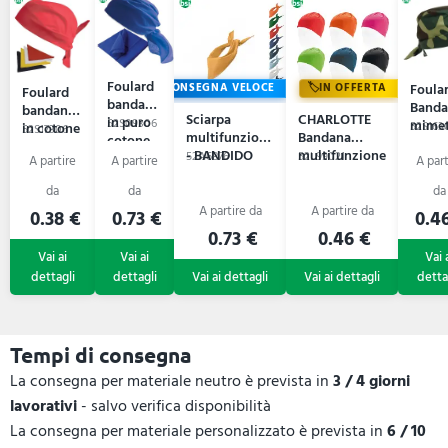
Foulard
Foula
CONSEGNA VELOCE
IN OFFERTA
Foulard
bandana
Banda
bandana
Sciarpa
CHARLOTTE
in puro
52S09306
mimet
in cotone
52S163
52S17306
multifunzione
Bandana
cotone
e
- BANDIDO
multifunzione
52A6876
52L99021
poliestere
0.38 €
0.73 €
0.4
0.73 €
0.46 €
Tempi di consegna
La consegna per materiale neutro è prevista in
3 / 4 giorni
lavorativi
- salvo verifica disponibilità
La consegna per materiale personalizzato è prevista in
6 / 10