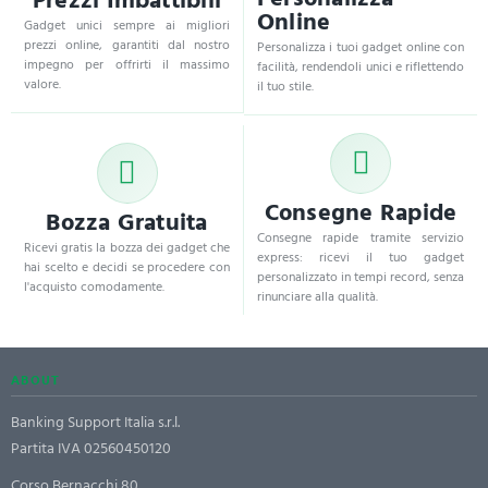
Online
Gadget unici sempre ai migliori
prezzi online, garantiti dal nostro
Personalizza i tuoi gadget online con
impegno per offrirti il massimo
facilità, rendendoli unici e riflettendo
valore.
il tuo stile.
Consegne Rapide
Bozza Gratuita
Consegne rapide tramite servizio
Ricevi gratis la bozza dei gadget che
express: ricevi il tuo gadget
hai scelto e decidi se procedere con
personalizzato in tempi record, senza
l'acquisto comodamente.
rinunciare alla qualità.
ABOUT
Banking Support Italia s.r.l.
Partita IVA 02560450120
Corso Bernacchi,80