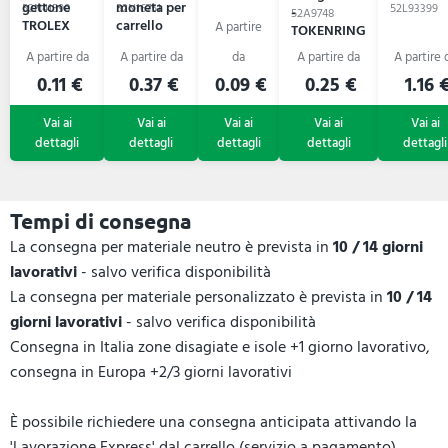
gettone
moneta per
52N41590
52N16751
52L93399
TOKOP
-
52A9748
TROLEX
carrello
TOKENRING
COLOSHOP
0.11 €
0.37 €
0.09 €
0.25 €
1.16 
Tempi di consegna
La consegna per materiale neutro è prevista in
10 / 14 giorni
lavorativi
- salvo verifica disponibilità
La consegna per materiale personalizzato è prevista in
10 / 14
giorni lavorativi
- salvo verifica disponibilità
Consegna in Italia zone disagiate e isole +1 giorno lavorativo,
consegna in Europa +2/3 giorni lavorativi
È possibile richiedere una consegna anticipata attivando la
'Lavorazione Express' dal carrello (servizio a pagamento).