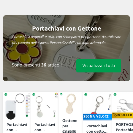
Portachiavi con Gettone
Portachiavi originali e utili, con scomparto per gettone da utilizzare
nel carrello della spesa. Personalizzabili con logo aziendale.
Sono presenti
36
articoli
Visualizzali tutti
IN OFFER
CONSEGNA VELOCE
Gettone
Portachiavi
Portachiavi
PORTHO
per
Portachiavi
con
con
Portachia
carrello
con gettone
52N22671