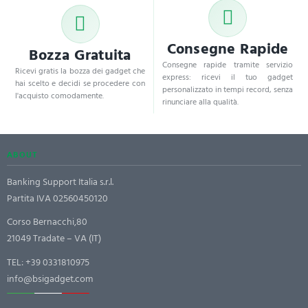
Consegne Rapide
Bozza Gratuita
Consegne rapide tramite servizio
Ricevi gratis la bozza dei gadget che
express: ricevi il tuo gadget
hai scelto e decidi se procedere con
personalizzato in tempi record, senza
l'acquisto comodamente.
rinunciare alla qualità.
ABOUT
Banking Support Italia s.r.l.
Partita IVA 02560450120
Corso Bernacchi,80
21049 Tradate – VA (IT)
TEL:
+39 0331810975
info@bsigadget.com