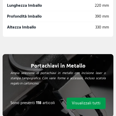
Lunghezza Imballo
220 mm
Profondità Imballo
390 mm
Altezza Imballo
330 mm
Portachiavi in Metallo
Ampia selezione di portachiavi in metallo con incisione laser o
stampa tampografica. Con varie forme e accessori, incluso scatola
regalo in cartoncino.
Sono presenti
118
articoli
Visualizzali tutti