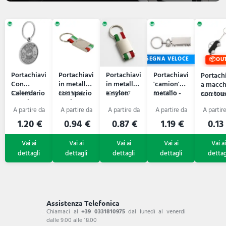
CONSEGNA VELOCE
OU
Portachiavi
Portachiavi
Portachiavi
Portachiavi
Portach
Con
in metallo
in metallo
'camion'
a macch
Calendario
con spazio
e nylon
metallo -
con tou
52N09516
52S25908
52S25907
52A6300
52R2600
Eternity
per logo
TRUCKY
screen
con resina
PIERPA
1.20 €
0.94 €
0.87 €
1.19 €
0.13
Assistenza Telefonica
Chiamaci al
+39 0331810975
dal lunedì al venerdi
dalle 9.00 alle 18.00