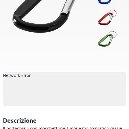
Network Error
Descrizione
Il portachiavi con moschettone Timor è molto pratico grazie