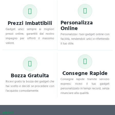
Personalizza
Prezzi Imbattibili
Online
Gadget unici sempre ai migliori
prezzi online, garantiti dal nostro
Personalizza i tuoi gadget online con
impegno per offrirti il massimo
facilità, rendendoli unici e riflettendo
valore.
il tuo stile.
Consegne Rapide
Bozza Gratuita
Consegne rapide tramite servizio
Ricevi gratis la bozza dei gadget che
express: ricevi il tuo gadget
hai scelto e decidi se procedere con
personalizzato in tempi record, senza
l'acquisto comodamente.
rinunciare alla qualità.
ABOUT