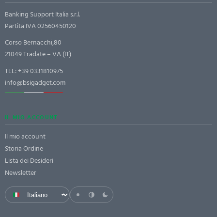
Banking Support Italia s.r.l.
Partita IVA 02560450120
Corso Bernacchi,80
21049 Tradate – VA (IT)
TEL:
+39 0331810975
info@bsigadget.com
IL MIO ACCOUNT
Il mio account
Storia Ordine
Lista dei Desideri
Newsletter