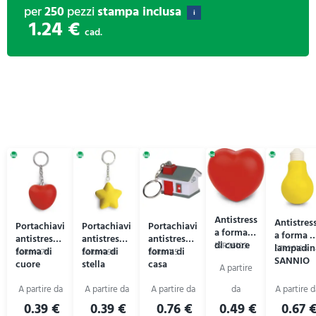
per
250
pezzi
stampa inclusa
i
1.24 €
cad.
Antistress
Antistres
Portachiavi
Portachiavi
Portachiavi
a forma
a forma d
antistress a
antistress a
antistress a
di cuore
57R26103
lampadin
57R26104
forma di
forma di
forma di
52R14079
52R14098
52R14115
SANNIO
cuore
stella
casa
0.39 €
0.39 €
0.76 €
0.49 €
0.67 