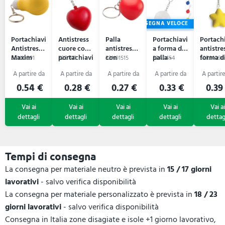
CONSEGNA VELOCE
Portachiavi
Antistress
Palla
Portachiavi
Portach
Antistress
cuore con
antistress
a forma di
antistre
Maxim
portachiavi
con
palla -
forma d
52N10391
52B1171
52N91515
52A2454
52R14098
Lilou
portachiavi
CIRKELY
stella
CUTIX
0.54 €
0.28 €
0.27 €
0.33 €
0.39
Tempi di consegna
La consegna per materiale neutro è prevista in
15 / 17 giorni
lavorativi
- salvo verifica disponibilità
La consegna per materiale personalizzato è prevista in
18 / 23
giorni lavorativi
- salvo verifica disponibilità
Consegna in Italia zone disagiate e isole +1 giorno lavorativo,