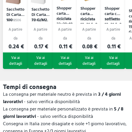
Shopper
Shopper
Shopper
Sacchetto
Sacchetto
S
carta
carta
carta con
Di Carta
Di Carta
c
riciclata
riciclata
soffietto
53S23124
100
70 G/M2.
53S23119
53S23128
53N18506
53N18509
r
5
23x29x10
18x21,5x8
18x21,5x8
G/M2.
Market
1
GINEVRA
GIANNA
GIORGIA
Boutique
G
0.24 €
0.17 €
0.11 €
0.08 €
0.11 €
Tempi di consegna
La consegna per materiale neutro è prevista in
3 / 4 giorni
lavorativi
- salvo verifica disponibilità
La consegna per materiale personalizzato è prevista in
5 / 8
giorni lavorativi
- salvo verifica disponibilità
Consegna in Italia zone disagiate e isole +1 giorno lavorativo,
consegna in Europa +2/3 giorni lavorativi