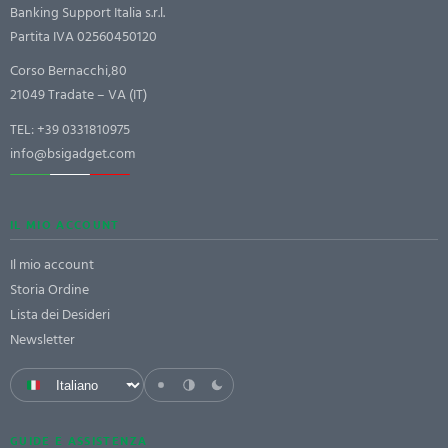
Banking Support Italia s.r.l.
Partita IVA 02560450120
Corso Bernacchi,80
21049 Tradate – VA (IT)
TEL:
+39 0331810975
info@bsigadget.com
IL MIO ACCOUNT
Il mio account
Storia Ordine
Lista dei Desideri
Newsletter
GUIDE E ASSISTENZA