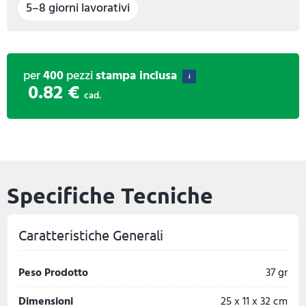
5–8 giorni lavorativi
per
400
pezzi
stampa inclusa
i
0.82 €
cad.
Specifiche Tecniche
Caratteristiche Generali
Peso Prodotto
37 gr
Dimensioni
25 x 11 x 32 cm