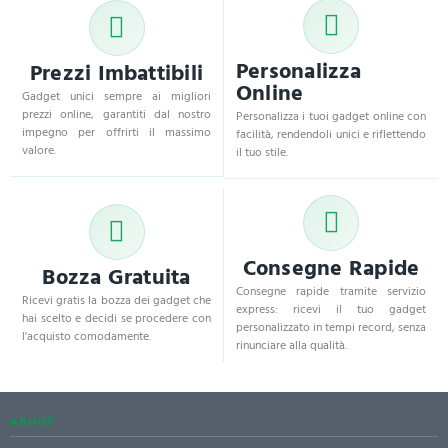
Personalizza
Prezzi Imbattibili
Online
Gadget unici sempre ai migliori
prezzi online, garantiti dal nostro
Personalizza i tuoi gadget online con
impegno per offrirti il massimo
facilità, rendendoli unici e riflettendo
valore.
il tuo stile.
Consegne Rapide
Bozza Gratuita
Consegne rapide tramite servizio
Ricevi gratis la bozza dei gadget che
express: ricevi il tuo gadget
hai scelto e decidi se procedere con
personalizzato in tempi record, senza
l'acquisto comodamente.
rinunciare alla qualità.
ABOUT