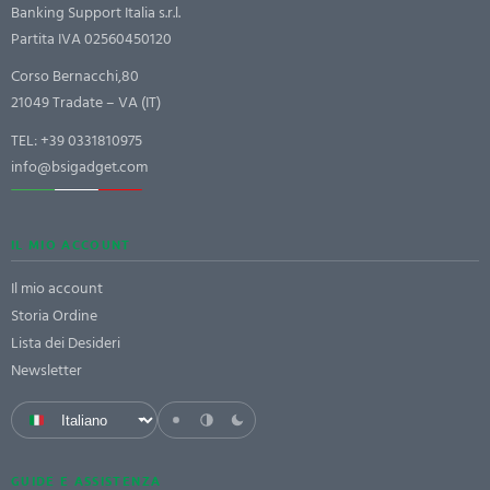
Banking Support Italia s.r.l.
Partita IVA 02560450120
Corso Bernacchi,80
21049 Tradate – VA (IT)
TEL:
+39 0331810975
info@bsigadget.com
IL MIO ACCOUNT
Il mio account
Storia Ordine
Lista dei Desideri
Newsletter
GUIDE E ASSISTENZA