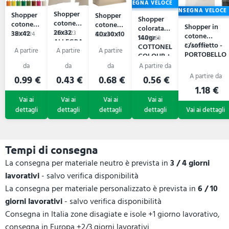
CONSEGNA VELOCE
CONSEGNA VELOCE
Shopper
Shopper
Shopper
Shopper
cotone
cotone
cotone
Shopper in
colorata
26x32
38x42
53S16123
40x30x10
53S07124
53S20108
cotone
140gr -
53A9268
ALLEGRA
CRISPINA
BERENICE
c/soffietto -
COTTONEL
53A9596
PORTOBELLO
COLOUR +
0.99 €
0.43 €
0.68 €
0.56 €
1.18 €
Tempi di consegna
La consegna per materiale neutro è prevista in
3 / 4 giorni
lavorativi
- salvo verifica disponibilità
La consegna per materiale personalizzato è prevista in
6 / 10
giorni lavorativi
- salvo verifica disponibilità
Consegna in Italia zone disagiate e isole +1 giorno lavorativo,
consegna in Europa +2/3 giorni lavorativi