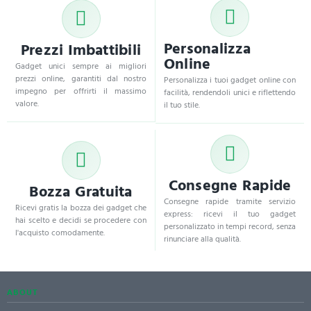
Personalizza
Prezzi Imbattibili
Online
Gadget unici sempre ai migliori
prezzi online, garantiti dal nostro
Personalizza i tuoi gadget online con
impegno per offrirti il massimo
facilità, rendendoli unici e riflettendo
valore.
il tuo stile.
Consegne Rapide
Bozza Gratuita
Consegne rapide tramite servizio
Ricevi gratis la bozza dei gadget che
express: ricevi il tuo gadget
hai scelto e decidi se procedere con
personalizzato in tempi record, senza
l'acquisto comodamente.
rinunciare alla qualità.
ABOUT