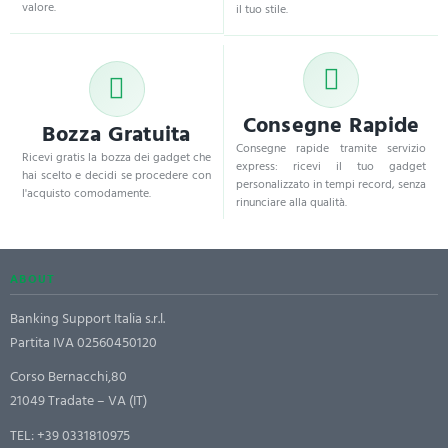
valore.
il tuo stile.
Consegne Rapide
Bozza Gratuita
Consegne rapide tramite servizio
Ricevi gratis la bozza dei gadget che
express: ricevi il tuo gadget
hai scelto e decidi se procedere con
personalizzato in tempi record, senza
l'acquisto comodamente.
rinunciare alla qualità.
ABOUT
Banking Support Italia s.r.l.
Partita IVA 02560450120
Corso Bernacchi,80
21049 Tradate – VA (IT)
TEL:
+39 0331810975