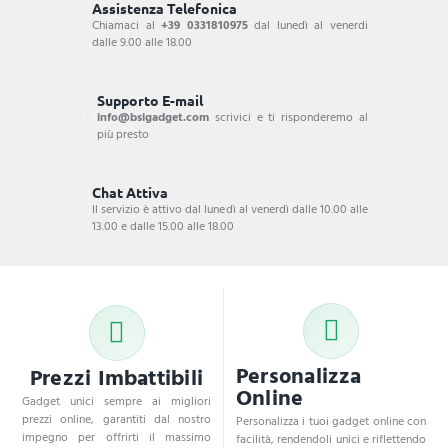
Assistenza Telefonica
Chiamaci al
+39 0331810975
dal lunedì al venerdi
dalle 9.00 alle 18.00
Supporto E-mail
info@bsigadget.com
scrivici e ti risponderemo al
più presto
Chat Attiva
Il servizio è attivo dal lunedì al venerdì dalle 10.00 alle
13.00 e dalle 15.00 alle 18.00
Personalizza
Prezzi Imbattibili
Online
Gadget unici sempre ai migliori
prezzi online, garantiti dal nostro
Personalizza i tuoi gadget online con
impegno per offrirti il massimo
facilità, rendendoli unici e riflettendo