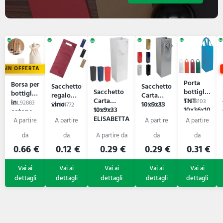
IN OFFERTA
Porta
Borsa per
Sacchetto
Sacchetto
Sacchetto
bottiglia
bottiglia
regalo
Carta
Carta
TNT
in
53S18103
53L92883
vino
10x9x33
53N41772
53S15122
10x9x33
10x36x10
cotone -
53S17151
MOSEL
CECILIA
ELISABETTA
ELEKTRA
JEROME
0.66 €
0.12 €
0.29 €
0.29 €
0.31 €