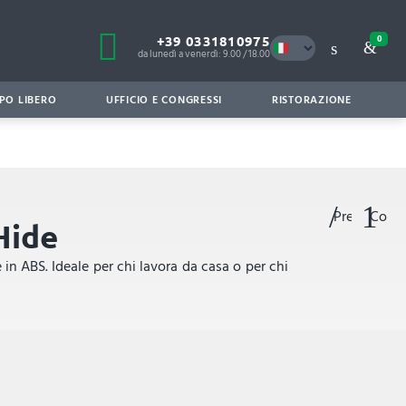
+39 0331810975
0
da lunedì a venerdì: 9.00 / 18.00
PO LIBERO
UFFICIO E CONGRESSI
RISTORAZIONE
Preferiti
Confr
Hide
 in ABS. Ideale per chi lavora da casa o per chi