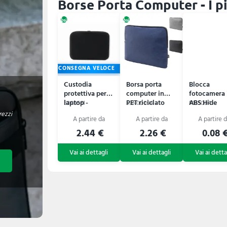
Borse Porta Computer - I p
CONSEGNA VELOCE
Custodia
Borsa porta
Blocca
protettiva per
computer in
fotocamera 
laptop -
PET riciclato
ABS Hide
53A3561
53N00094
P135004
DEOPAD
REPTOP
rezzi
2.44 €
2.26 €
0.08 