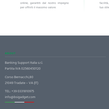
online, garantiti dal nostro impegno
facilità
per offrirti il massimo valore.
tuo stile
ABOUT
Banking Support Italia s.r.l.
Partita IVA 02560450120
Corso Bernacchi,80
21049 Tradate – VA (IT)
TEL:
+39 0331810975
info@bsigadget.com