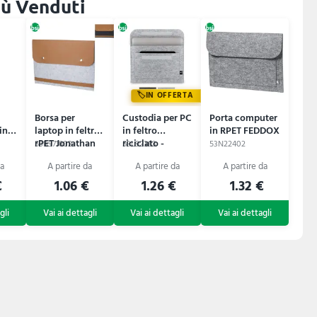
iù Venduti
IN OFFERTA
Borsa per
Custodia per PC
Porta computer
in
laptop in feltro
in feltro
in RPET FEDDOX
rPET Jonathan
riciclato -
53B971802
53L92383
53N22402
FELPY
€
1.06 €
1.26 €
1.32 €