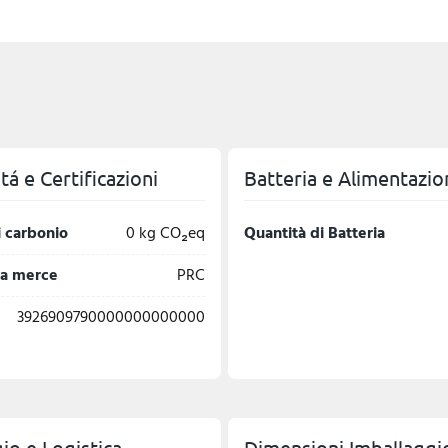
á e Certificazioni
Batteria e Alimentazio
 carbonio
0 kg CO₂eq
Quantità di Batteria
la merce
PRC
3926909790000000000000
io e Logistica
Dimensioni Imballaggi