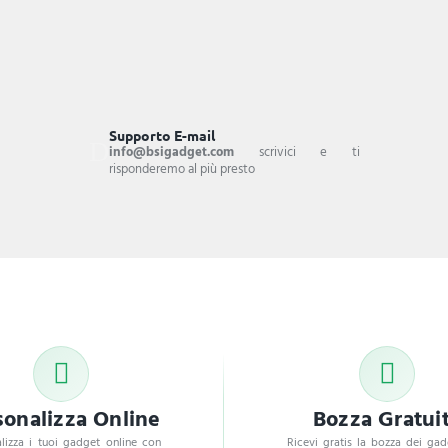
Supporto E-mail
info@bsigadget.com
scrivici e ti
risponderemo al più presto
sonalizza Online
Bozza Gratui
lizza i tuoi gadget online con
Ricevi gratis la bozza dei ga