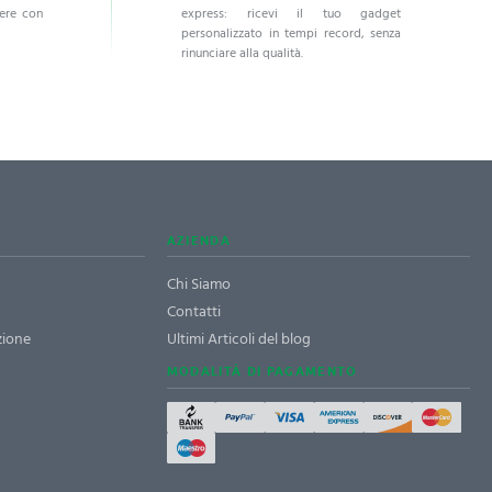
dere con
express: ricevi il tuo gadget
personalizzato in tempi record, senza
rinunciare alla qualità.
AZIENDA
Chi Siamo
Contatti
zione
Ultimi Articoli del blog
MODALITÀ DI PAGAMENTO