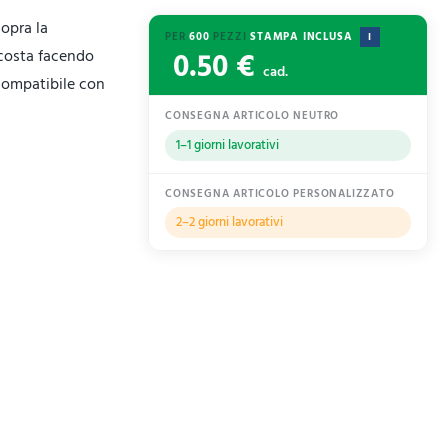
sopra la
PER
600
PEZZI
STAMPA INCLUSA
I
0.50 €
costa facendo
cad.
 Compatibile con
CONSEGNA ARTICOLO NEUTRO
1–1 giorni lavorativi
CONSEGNA ARTICOLO PERSONALIZZATO
2–2 giorni lavorativi