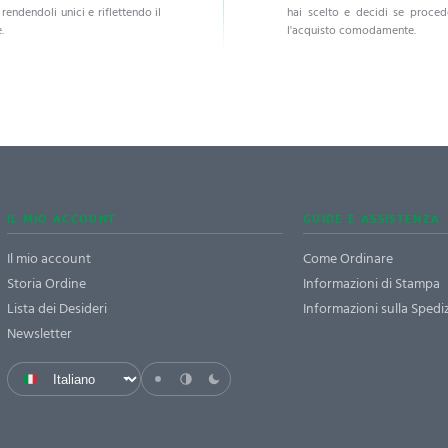
, rendendoli unici e riflettendo il
hai scelto e decidi se proce
.
l'acquisto comodamente.
IL MIO ACCOUNT
GUIDE E ASSISTENZA
Il mio account
Come Ordinare
Storia Ordine
Informazioni di Stampa
Lista dei Desideri
Informazioni sulla Spedi
Newsletter