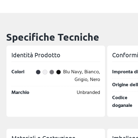
Specifiche Tecniche
Identità Prodotto
Conformit
Colori
Blu Navy, Bianco,
Impronta di
Grigio, Nero
Origine del
Marchio
Unbranded
Codice
doganale
Materiali e Costruzione
Imballagg