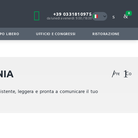
+39 0331810975
0
da lunedì a venerdì: 9.00 / 18.00
PO LIBERO
UFFICIO E CONGRESSI
RISTORAZIONE
NIA
Preferiti
Confr
istente, leggera e pronta a comunicare il tuo