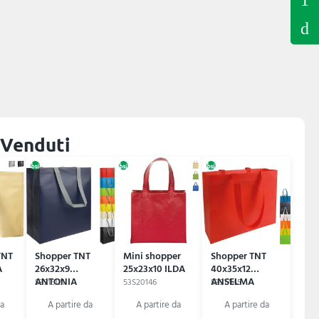
 Venduti
TNT
Shopper TNT
Mini shopper
Shopper TNT
A
26x32x9
25x23x10 ILDA
40x35x12
ANTONIA
ANSELMA
53S16121
53S20146
53S17145