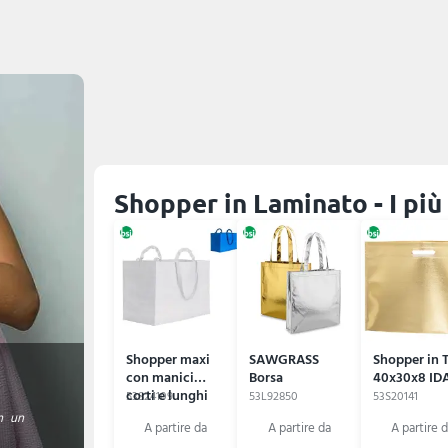
Shopper in Laminato - I più
Shopper maxi
SAWGRASS
Shopper in 
con manici
Borsa
40x30x8 ID
corti e lunghi
53S24109
53L92850
53S20141
57x40x30 ELVI
n un