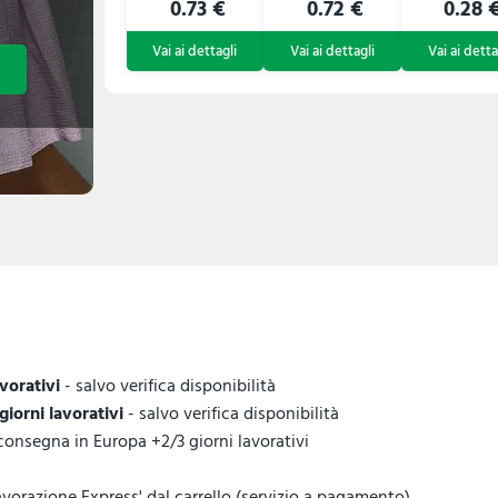
0.73 €
0.72 €
0.28 
avorativi
- salvo verifica disponibilità
 giorni lavorativi
- salvo verifica disponibilità
 consegna in Europa +2/3 giorni lavorativi
vorazione Express' dal carrello (servizio a pagamento).